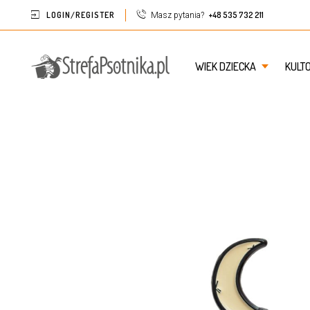
LOGIN/REGISTER
+48 535 732 211
Masz pytania?
WIEK DZIECKA
KULT