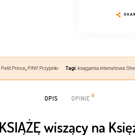
SHA
Petit Prince
,
PINY Przypinki
Tagi:
księgarnia internetowa Str
0
OPIS
OPINIE
KSIĄŻĘ wiszący na Księ