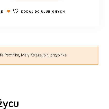
RE
DODAJ DO ULUBIONYCH
efa Psotnika
,
Mały Książę
,
pin
,
przypinka
życu