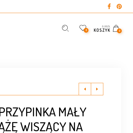
0,00
ZŁ
KOSZYK
0
0
 PRZYPINKA MAŁY
IĄŻĘ WISZĄCY NA