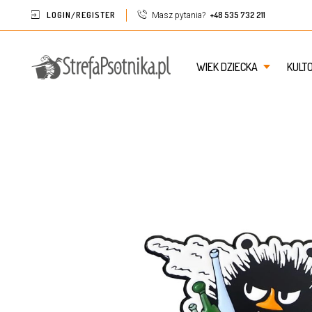
LOGIN/REGISTER
+48 535 732 211
Masz pytania?
WIEK DZIECKA
KULT