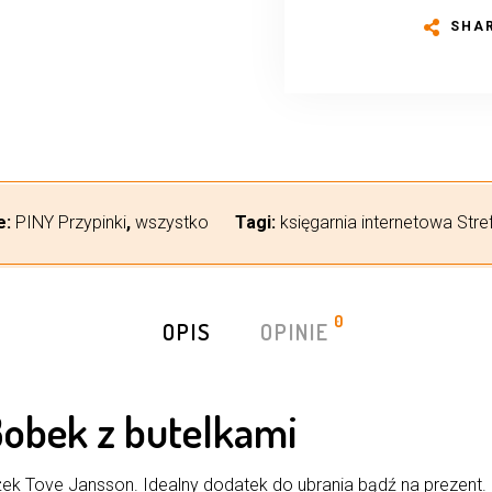
SHA
e:
PINY Przypinki
,
wszystko
Tagi:
księgarnia internetowa Stre
0
OPIS
OPINIE
obek z butelkami
iążek Tove Jansson. Idealny dodatek do ubrania bądź na prezent.