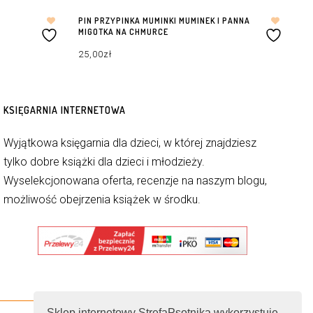
PIN PRZYPINKA MUMINKI MUMINEK I PANNA
MIGOTKA NA CHMURCE
25,00
zł
DODAJ DO KOSZYKA
KSIĘGARNIA INTERNETOWA
Wyjątkowa księgarnia dla dzieci, w której znajdziesz
tylko dobre książki dla dzieci i młodzieży.
Wyselekcjonowana oferta, recenzje na naszym blogu,
możliwość obejrzenia książek w środku.
Sklep internetowy StrefaPsotnika wykorzystuje