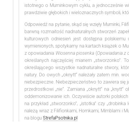
istotnego o Muminkowym cyklu, a jednocześnie wi
prawdziwie głębokich i wieloznacznych symboli, któr
Odpowiedź na pytanie, skąd się wzięły Muminki, Fili
barwną rozmaitość nadnaturalnych stworzeń zapełn
kulturowych odniesień jest dostępna polskiemu cz
wymienionych, spotykamy na kartach książek o Mumin
z opowiadania
Wiosenna piosenka
(
Opowiadania z 
określanych najczęściej mianem „stworzonko”. T
określającego wszystkie nadnaturalne stwory, kt
natury. Do owych „oknytt” należały zatem min. wodni
niebezpieczne. Niebezpieczeństwo to zawiera się
przedrostkowi „nie”. Zamiana „oknytt” na „knytt
oddemonizowanie ich. Oczywiście autorki polskich 
na przykład „stworzonko”, „istotka” czy „drobinka
należą wraz z Filifionkami, Homkami, Mimblami i 
na blogu
StrefaPsotnika.pl