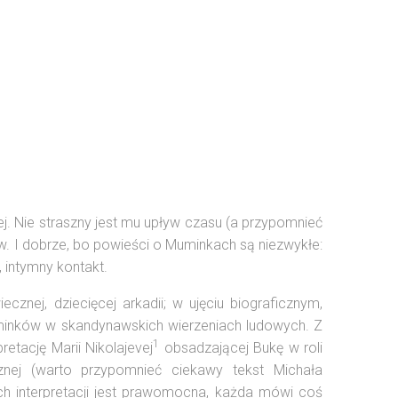
ej. Nie straszny jest mu upływ czasu (a przypomnieć
ndów. I dobrze, bo powieści o Muminkach są niezwykłe:
, intymny kontakt.
ecznej, dziecięcej arkadii; w ujęciu biograficznym,
 Muminków w skandynawskich wierzeniach ludowych. Z
1
etację Marii Nikolajevej
obsadzającej Bukę w roli
cznej (warto przypomnieć ciekawy tekst Michała
ch interpretacji jest prawomocna, każda mówi coś