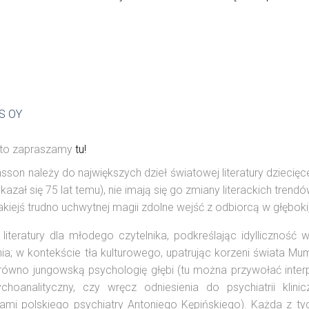
S OY
 to zapraszamy
tu!
sson należy do największych dzieł światowej literatury dziecięc
ukazał się 75 lat temu), nie imają się go zmiany literackich tre
i jakiejś trudno uchwytnej magii zdolne wejść z odbiorcą w głęboki
literatury dla młodego czytelnika, podkreślając idylliczność wi
enia; w kontekście tła kulturowego, upatrując korzeni świata
ówno jungowską psychologię głębi (tu można przywołać interpr
analityczny, czy wręcz odniesienia do psychiatrii klini
iami polskiego psychiatry Antoniego Kępińskiego). Każda z ty