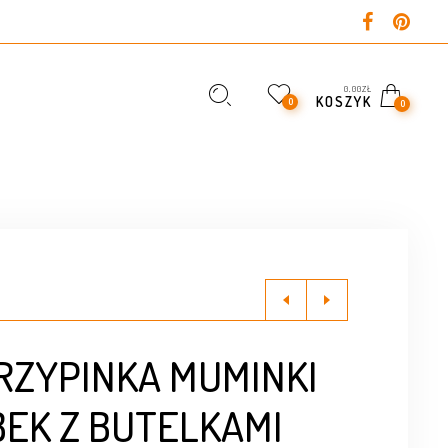
0,00
ZŁ
KOSZYK
0
0
PRZYPINKA MUMINKI
EK Z BUTELKAMI