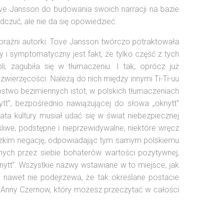
ve Jansson do budowania swoich narracji na bazie
dczuć, ale nie da się opowiedzieć.
wyobraźni autorki. Tove Jansson twórczo potraktowała
i symptomatyczny jest fakt, że tylko część z tych
li, zagubiła się w tłumaczeniu. I tak, oprócz już
zwierzęcości. Należą do nich między innymi Ti-Ti-uu
stwo bezimiennych istot, w polskich tłumaczeniach
t”, bezpośrednio nawiązującej do słowa „oknytt”
a kultury musiał udać się w świat niebezpiecznej
ośliwe, podstępne i nieprzewidywalne, niektóre wręcz
edzkim negację, odpowiadając tym samym polskiemu
nych przez siebie bohaterów wartości pozytywnej,
nytt”. Wszystkie nazwy wstawiane w to miejsce, jak
ik nawet nie podejrzewa, że tak określane postacie
a Anny Czernow, który możesz przeczytać w całości