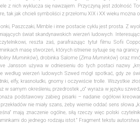
ele z nich wyklucza się nawzajem. Przyczyną jest zdolność To
e, tak jak chcieli symboliści z przełomu XIX i XX wieku można o
fionki, Paszczaki, Mimble i inne postacie cyklu jest prosta. Z 
iających świat skandynawskich wierzeń ludowych. Interesujący 
ytelnikowi, reszta zaś, parafrazując tytuł filmu Sofii Coppo
kach masę stworzeń, których istnienie sytuuje się na granicy 
doliny Muminków
), drobinka Salome (
Zima Muminków
) oraz mnó
ove Jansson używa w odniesieniu do tych postaci nazwy „knyt
óre według wierzeń ludowych Szwed mógł spotkać, gdy ze świat
ki, elfy, krasnoludki, gnomy i oczywiście trolle. Wszystkie zł
 już w samym określeniu, przedrostek „o” wyraża w języku szw
” obnaża podstawowy zabieg pisarki – nadanie ogółowi kreowa
przekładów nie miały szans, żeby wiernie oddać sens słowa „k
 leśna” mają znaczenie ogólne, siłą rzeczy więc polski czyteln
Muminkami do jednego rodzaju istot.” Fragment tekstu autorstw