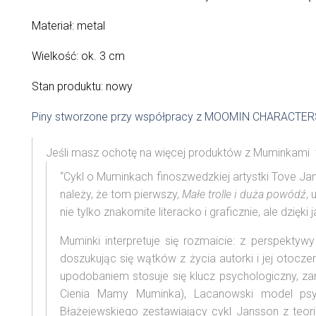
Materiał: metal
Wielkość: ok. 3 cm
Stan produktu: nowy
Piny stworzone przy współpracy z MOOMIN CHARACTER
Jeśli masz ochotę na więcej produktów z Muminkami
“Cykl o Muminkach finoszwedzkiej artystki Tove Jan
należy, że tom pierwszy,
Małe trolle i duża powódź
, 
nie tylko znakomite literacko i graficznie, ale dzięk
Muminki interpretuje się rozmaicie: z perspektywy 
doszukując się wątków z życia autorki i jej otocz
upodobaniem stosuje się klucz psychologiczny, zar
Cienia Mamy Muminka), Lacanowski model psycho
Błażejewskiego zestawiający cykl Jansson z teor