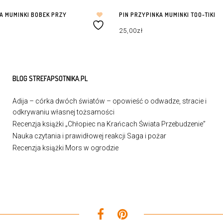
A MUMINKI BOBEK PRZY
PIN PRZYPINKA MUMINKI TOO-TIKI
25,00
zł
DODAJ DO KOSZYKA
ZYKA
BLOG STREFAPSOTNIKA.PL
Adija – córka dwóch światów – opowieść o odwadze, stracie i
odkrywaniu własnej tożsamości
Recenzja książki „Chłopiec na Krańcach Świata Przebudzenie”
Nauka czytania i prawidłowej reakcji Saga i pożar
Recenzja książki Mors w ogrodzie