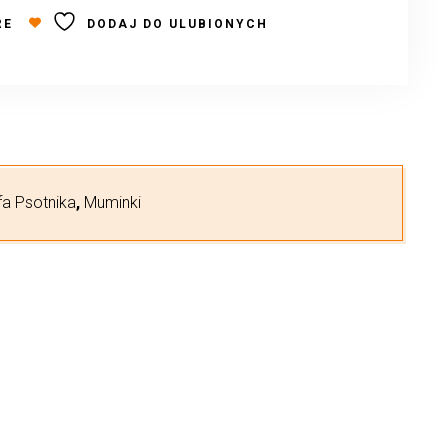
RE
DODAJ DO ULUBIONYCH
fa Psotnika
,
Muminki