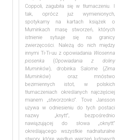
Coppoli, zagubiła się w tłumaczeniu. I
tak, oprócz już wymienionych,
spotykamy na kartach książek o
Muminkach masę stworzeń, których
istnienie sytuuje się na granicy
zwierzęcości. Należą do nich między
innymi Ti-Ti-uu z opowiadania
Wiosenna
piosenka
(
Opowiadania z doliny
Muminków
), drobinka Salome (
Zima
Muminków
) oraz mnóstwo
bezimiennych istot, w polskich
tłumaczeniach określanych najczęściej
mianem „stworzonko”. Tove Jansson
używa w odniesieniu do tych postaci
nazwy „knytt”, bezpośrednio
nawiązującej do słowa „oknytt”
określającego wszystkie nadnaturalne
stwory, które według wierzeń ludowych