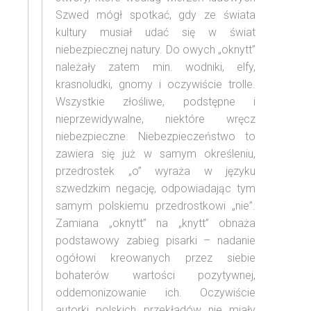
Szwed mógł spotkać, gdy ze świata
kultury musiał udać się w świat
niebezpiecznej natury. Do owych „oknytt”
należały zatem min. wodniki, elfy,
krasnoludki, gnomy i oczywiście trolle.
Wszystkie złośliwe, podstępne i
nieprzewidywalne, niektóre wręcz
niebezpieczne. Niebezpieczeństwo to
zawiera się już w samym określeniu,
przedrostek „o” wyraża w języku
szwedzkim negację, odpowiadając tym
samym polskiemu przedrostkowi „nie”.
Zamiana „oknytt” na „knytt” obnaża
podstawowy zabieg pisarki – nadanie
ogółowi kreowanych przez siebie
bohaterów wartości pozytywnej,
oddemonizowanie ich. Oczywiście
autorki polskich przekładów nie miały