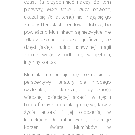
czasu (a przypomnieć należy, że tom
pierwszy,
Małe trolle i duża powódź
,
ukazał się 75 lat temu), nie imają się go
zmiany literackich trendów. I dobrze, bo
powieści o Muminkach są niezwykłe: nie
tylko znakomite literacko i graficznie, ale
dzięki jakiejś trudno uchwytnej magii
zdolne wejść z odbiorcą w głęboki,
intymny kontakt.
Muminki interpretuje się rozmaicie: z
perspektywy literatury dla młodego
czytelnika, podkreślając idylliczność
wiecznej, dziecięcej arkadii; w ujęciu
biograficznym, doszukując się wątków z
życia autorki i jej otoczenia; w
kontekście tła kulturowego, upatrując
korzeni świata Muminków w
skandynawskich wierzeniach ludowych.