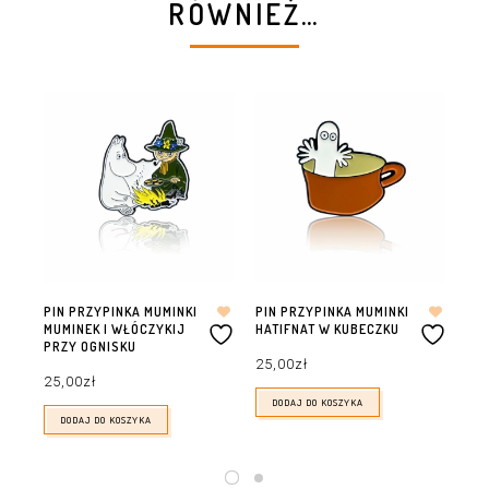
RÓWNIEŻ…
PIN PRZYPINKA MUMINKI
PIN PRZYPINKA MUMINKI
PI
MUMINEK I WŁÓCZYKIJ
HATIFNAT W KUBECZKU
WŁ
PRZY OGNISKU
25,00
zł
25
25,00
zł
DODAJ DO KOSZYKA
DODAJ DO KOSZYKA