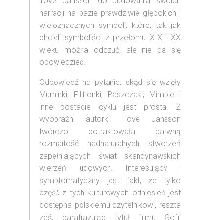
Tove Jansson do budowania swoich
narracji na bazie prawdziwie głębokich i
wieloznacznych symboli, które, tak jak
chcieli symboliści z przełomu XIX i XX
wieku można odczuć, ale nie da się
opowiedzieć.
Odpowiedź na pytanie, skąd się wzięły
Muminki, Filifionki, Paszczaki, Mimble i
inne postacie cyklu jest prosta. Z
wyobraźni autorki. Tove Jansson
twórczo potraktowała barwną
rozmaitość nadnaturalnych stworzeń
zapełniających świat skandynawskich
wierzeń ludowych. Interesujący i
symptomatyczny jest fakt, że tylko
część z tych kulturowych odniesień jest
dostępna polskiemu czytelnikowi, reszta
zaś, parafrazując tytuł filmu Sofii