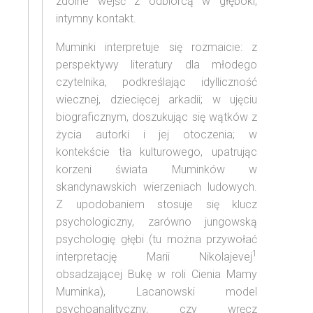
zdolne wejść z odbiorcą w głęboki,
intymny kontakt.
Muminki interpretuje się rozmaicie: z
perspektywy literatury dla młodego
czytelnika, podkreślając idylliczność
wiecznej, dziecięcej arkadii; w ujęciu
biograficznym, doszukując się wątków z
życia autorki i jej otoczenia; w
kontekście tła kulturowego, upatrując
korzeni świata Muminków w
skandynawskich wierzeniach ludowych.
Z upodobaniem stosuje się klucz
psychologiczny, zarówno jungowską
psychologię głębi (tu można przywołać
1
interpretację Marii Nikolajevej
obsadzającej Bukę w roli Cienia Mamy
Muminka), Lacanowski model
psychoanalityczny, czy wręcz