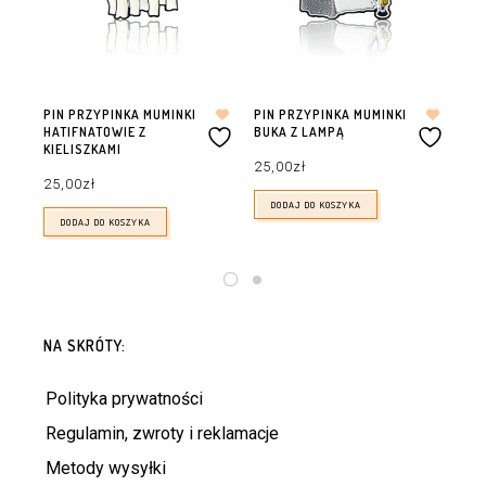
PIN PRZYPINKA MUMINKI
PIN PRZYPINKA MUMINKI
PI
HATIFNATOWIE Z
BUKA Z LAMPĄ
MU
KIELISZKAMI
MI
25,00
zł
25,00
zł
25
DODAJ DO KOSZYKA
DODAJ DO KOSZYKA
NA SKRÓTY:
Polityka prywatności
Regulamin, zwroty i reklamacje
Metody wysyłki