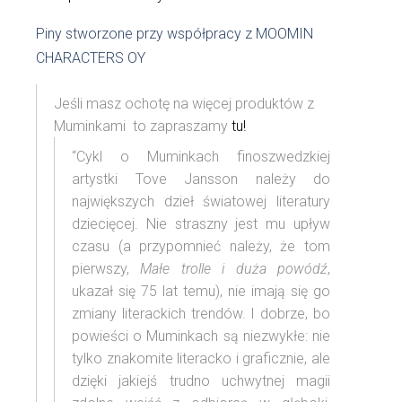
Piny stworzone przy współpracy z MOOMIN
CHARACTERS OY
Jeśli masz ochotę na więcej produktów z
Muminkami to zapraszamy
tu!
“Cykl o Muminkach finoszwedzkiej
artystki Tove Jansson należy do
największych dzieł światowej literatury
dziecięcej. Nie straszny jest mu upływ
czasu (a przypomnieć należy, że tom
pierwszy,
Małe trolle i duża powódź
,
ukazał się 75 lat temu), nie imają się go
zmiany literackich trendów. I dobrze, bo
powieści o Muminkach są niezwykłe: nie
tylko znakomite literacko i graficznie, ale
dzięki jakiejś trudno uchwytnej magii