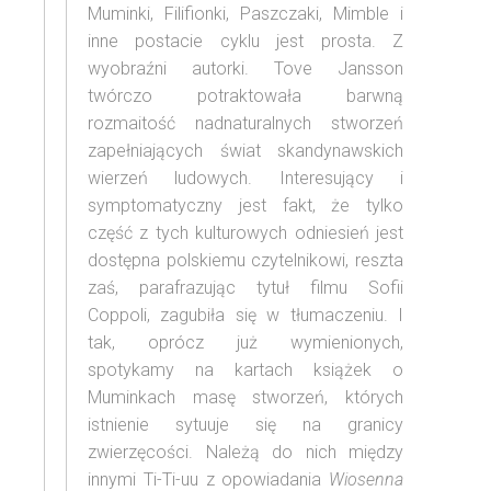
Muminki, Filifionki, Paszczaki, Mimble i
inne postacie cyklu jest prosta. Z
wyobraźni autorki. Tove Jansson
twórczo potraktowała barwną
rozmaitość nadnaturalnych stworzeń
zapełniających świat skandynawskich
wierzeń ludowych. Interesujący i
symptomatyczny jest fakt, że tylko
część z tych kulturowych odniesień jest
dostępna polskiemu czytelnikowi, reszta
zaś, parafrazując tytuł filmu Sofii
Coppoli, zagubiła się w tłumaczeniu. I
tak, oprócz już wymienionych,
spotykamy na kartach książek o
Muminkach masę stworzeń, których
istnienie sytuuje się na granicy
zwierzęcości. Należą do nich między
innymi Ti-Ti-uu z opowiadania
Wiosenna