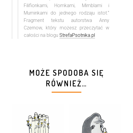
Filifionkami, Homkami, Mimblami i
Muminkami do jednego rodzaju istot.”
Fragment tekstu autorstwa Anny
Czernow, który możesz przeczytać w
całości na blogu
StrefaPsotnika.pl
MOŻE SPODOBA SIĘ
RÓWNIEŻ…