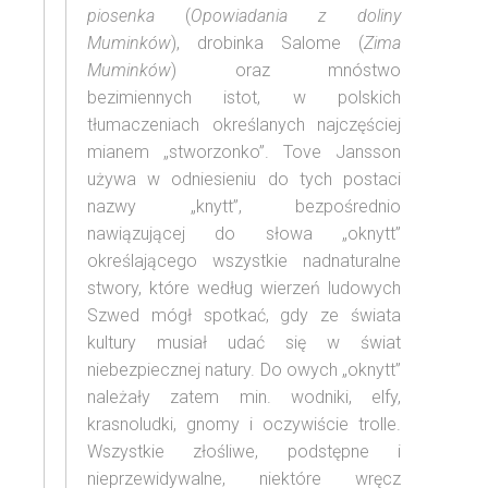
piosenka
(
Opowiadania z doliny
Muminków
), drobinka Salome (
Zima
Muminków
) oraz mnóstwo
bezimiennych istot, w polskich
tłumaczeniach określanych najczęściej
mianem „stworzonko”. Tove Jansson
używa w odniesieniu do tych postaci
nazwy „knytt”, bezpośrednio
nawiązującej do słowa „oknytt”
określającego wszystkie nadnaturalne
stwory, które według wierzeń ludowych
Szwed mógł spotkać, gdy ze świata
kultury musiał udać się w świat
niebezpiecznej natury. Do owych „oknytt”
należały zatem min. wodniki, elfy,
krasnoludki, gnomy i oczywiście trolle.
Wszystkie złośliwe, podstępne i
nieprzewidywalne, niektóre wręcz