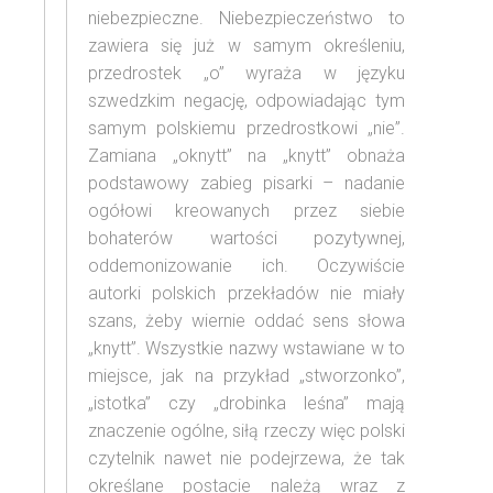
niebezpieczne. Niebezpieczeństwo to
zawiera się już w samym określeniu,
przedrostek „o” wyraża w języku
szwedzkim negację, odpowiadając tym
samym polskiemu przedrostkowi „nie”.
Zamiana „oknytt” na „knytt” obnaża
podstawowy zabieg pisarki – nadanie
ogółowi kreowanych przez siebie
bohaterów wartości pozytywnej,
oddemonizowanie ich. Oczywiście
autorki polskich przekładów nie miały
szans, żeby wiernie oddać sens słowa
„knytt”. Wszystkie nazwy wstawiane w to
miejsce, jak na przykład „stworzonko”,
„istotka” czy „drobinka leśna” mają
znaczenie ogólne, siłą rzeczy więc polski
czytelnik nawet nie podejrzewa, że tak
określane postacie należą wraz z