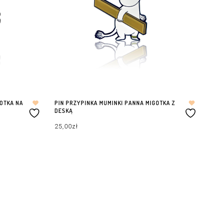
GOTKA NA
PIN PRZYPINKA MUMINKI PANNA MIGOTKA Z
DESKĄ
25,00
zł
DODAJ DO KOSZYKA