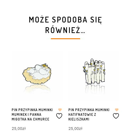
MOŻE SPODOBA SIĘ
RÓWNIEŻ…
PIN PRZYPINKA MUMINKI
PIN PRZYPINKA MUMINKI
PI
MUMINEK I PANNA
HATIFNATOWIE Z
BO
MIGOTKA NA CHMURCE
KIELISZKAMI
25
25,00
zł
25,00
zł