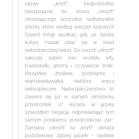
nazwy „knytt”, bezpośrednio
nawiązującej do słowa „oknytt”
określającego wszystkie nadnaturalne
stwory, które według wierzeń ludowych
Szwed mógł spotkać, gdy ze świata
kultury musiał udać się w świat
niebezpiecznej natury. Do owych „oknytt”
należały zatem min. wodniki, elfy,
krasnoludki, gnomy i oczywiście trolle.
Wszystkie złośliwe, podstępne i
nieprzewidywalne, niektóre wręcz
niebezpieczne. Niebezpieczeństwo to
zawiera się już w samym określeniu,
przedrostek „o” wyraża w języku
szwedzkim negację, odpowiadając tym
samym polskiemu przedrostkowi „nie”.
Zamiana „oknytt” na „knytt” obnaża
podstawowy zabieg pisarki – nadanie