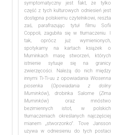
symptomatyczny jest fakt, że tylko
część z tych kulturowych odniesień jest
dostępna polskiemu czytelnikowi, reszta
zaś, parafrazując tytuł filmu Sofii
Coppoli, zagubiła się w tłumaczeniu. I
tak, oprócz już wymienionych,
spotykamy na kartach książek o
Muminkach masę stworzeń, których
istnienie sytuuje się na granicy
zwierzęcości. Należą do nich między
innymi Ti-Ti-uu z opowiadania
Wiosenna
piosenka
(
Opowiadania z doliny
Muminków
), drobinka Salome (
Zima
Muminków
) oraz mnóstwo
bezimiennych istot, w polskich
tłumaczeniach określanych najczęściej
mianem „stworzonko”. Tove Jansson
używa w odniesieniu do tych postaci