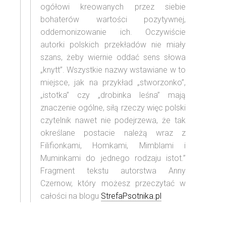
ogółowi kreowanych przez siebie
bohaterów wartości pozytywnej,
oddemonizowanie ich. Oczywiście
autorki polskich przekładów nie miały
szans, żeby wiernie oddać sens słowa
„knytt”. Wszystkie nazwy wstawiane w to
miejsce, jak na przykład „stworzonko”,
„istotka” czy „drobinka leśna” mają
znaczenie ogólne, siłą rzeczy więc polski
czytelnik nawet nie podejrzewa, że tak
określane postacie należą wraz z
Filifionkami, Homkami, Mimblami i
Muminkami do jednego rodzaju istot.”
Fragment tekstu autorstwa Anny
Czernow, który możesz przeczytać w
całości na blogu
StrefaPsotnika.pl