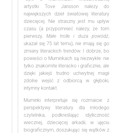
artystki Tove Jansson należy do
największych dzieł światowej literatury
dziecięcej. Nie straszny jest mu upływ
czasu (a przypomnieć należy, że tom
pierwszy,
Małe trolle i duża powódź
,
ukazał się 75 lat temu), nie imają się go
zmiany literackich trendów. I dobrze, bo
powieści o Muminkach są niezwykłe: nie
tylko znakomite literacko i graficznie, ale
dzięki jakiejś trudno uchwytnej magii
zdolne wejść z odbiorcą w głęboki,
intymny kontakt.
Muminki interpretuje się rozmaicie: z
perspektywy literatury dla młodego
czytelnika, podkreślając idylliczność
wiecznej, dziecięcej arkadii; w ujęciu
biograficznym, doszukując się wątków z