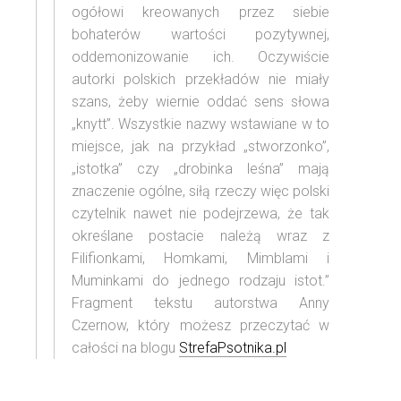
ogółowi kreowanych przez siebie
bohaterów wartości pozytywnej,
oddemonizowanie ich. Oczywiście
autorki polskich przekładów nie miały
szans, żeby wiernie oddać sens słowa
„knytt”. Wszystkie nazwy wstawiane w to
miejsce, jak na przykład „stworzonko”,
„istotka” czy „drobinka leśna” mają
znaczenie ogólne, siłą rzeczy więc polski
czytelnik nawet nie podejrzewa, że tak
określane postacie należą wraz z
Filifionkami, Homkami, Mimblami i
Muminkami do jednego rodzaju istot.”
Fragment tekstu autorstwa Anny
Czernow, który możesz przeczytać w
całości na blogu
StrefaPsotnika.pl