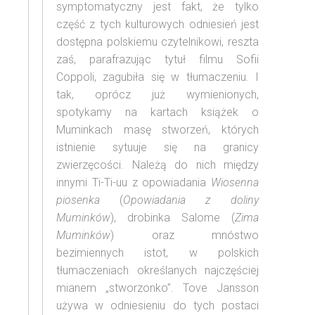
symptomatyczny jest fakt, że tylko
część z tych kulturowych odniesień jest
dostępna polskiemu czytelnikowi, reszta
zaś, parafrazując tytuł filmu Sofii
Coppoli, zagubiła się w tłumaczeniu. I
tak, oprócz już wymienionych,
spotykamy na kartach książek o
Muminkach masę stworzeń, których
istnienie sytuuje się na granicy
zwierzęcości. Należą do nich między
innymi Ti-Ti-uu z opowiadania
Wiosenna
piosenka
(
Opowiadania z doliny
Muminków
), drobinka Salome (
Zima
Muminków
) oraz mnóstwo
bezimiennych istot, w polskich
tłumaczeniach określanych najczęściej
mianem „stworzonko”. Tove Jansson
używa w odniesieniu do tych postaci