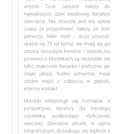
artystki Tove Jansson należy do
największych dzieł światowej literatury
dziecięcej. Nie straszny jest mu upływ
czasu (a przypomnieć należy, że tom
pierwszy,
Małe trolle i duża powódź
,
ukazał się 75 lat temu), nie imają się go
zmiany literackich trendów. I dobrze, bo
powieści o Muminkach są niezwykłe: nie
tylko znakomite literacko i graficznie, ale
dzięki jakiejś trudno uchwytnej magii
zdolne wejść z odbiorcą w głęboki,
intymny kontakt.
Muminki interpretuje się rozmaicie: z
perspektywy literatury dla młodego
czytelnika, podkreślając idylliczność
wiecznej, dziecięcej arkadii; w ujęciu
biograficznym, doszukując się wątków z