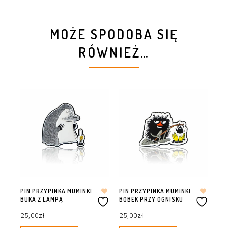
MOŻE SPODOBA SIĘ
RÓWNIEŻ…
PIN PRZYPINKA MUMINKI
PIN PRZYPINKA MUMINKI
PI
BUKA Z LAMPĄ
BOBEK PRZY OGNISKU
MU
MI
25,00
zł
25,00
zł
25