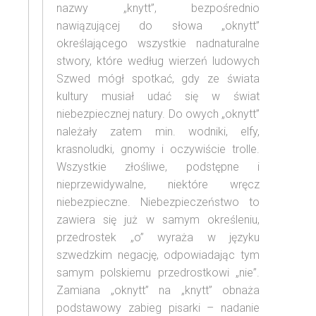
nazwy „knytt”, bezpośrednio
nawiązującej do słowa „oknytt”
określającego wszystkie nadnaturalne
stwory, które według wierzeń ludowych
Szwed mógł spotkać, gdy ze świata
kultury musiał udać się w świat
niebezpiecznej natury. Do owych „oknytt”
należały zatem min. wodniki, elfy,
krasnoludki, gnomy i oczywiście trolle.
Wszystkie złośliwe, podstępne i
nieprzewidywalne, niektóre wręcz
niebezpieczne. Niebezpieczeństwo to
zawiera się już w samym określeniu,
przedrostek „o” wyraża w języku
szwedzkim negację, odpowiadając tym
samym polskiemu przedrostkowi „nie”.
Zamiana „oknytt” na „knytt” obnaża
podstawowy zabieg pisarki – nadanie