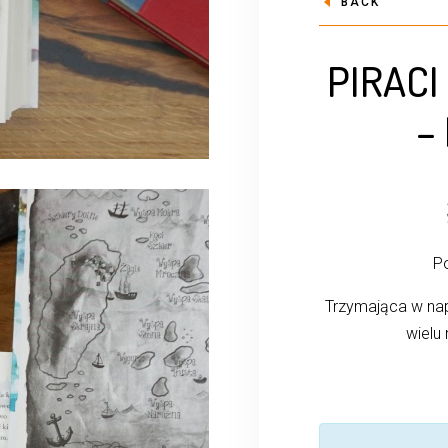
BACK
PIRAC
–
Po
Trzymająca w nap
wielu