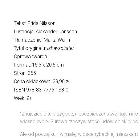
Tekst: Frida Nilsson
Ilustracje: Alexander Jansson
Tłumaczenie: Marta Wallin
Tytuł oryginału:
Ishavspirater
Oprawa twarda
Format: 15,5 x 20,5 cm
Stron: 365
Cena okładkowa: 39,90 zł
ISBN 978-83-7776-138-0
Wiek: 9+
“Znajdziecie tu przygodę, niebezpieczeństwo, tajemni
własne życie. Surowa rzeczywistość ludów dalekiej pó
Ale od początku… w małej wiosce rybackiej mieszka rodzi