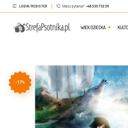
LOGIN/REGISTER
+48 535 732 211
Masz pytania?
WIEK DZIECKA
KULT
-17%