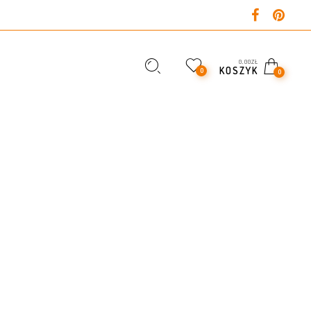
0,00
ZŁ
KOSZYK
0
0