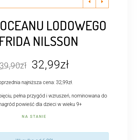
I OCEANU LODOWEGO
 FRIDA NILSSON
Pierwotna
Aktualna
32,99
zł
39,90
zł
cena
cena
przednia najniższa cena:
32,99
zł
.
wynosiła:
wynosi:
39,90zł.
32,99zł.
ięciu, pełna przygód i wzruszeń, nominowana do
 nagród powieść dla dzieci w wieku 9+
NA STANIE