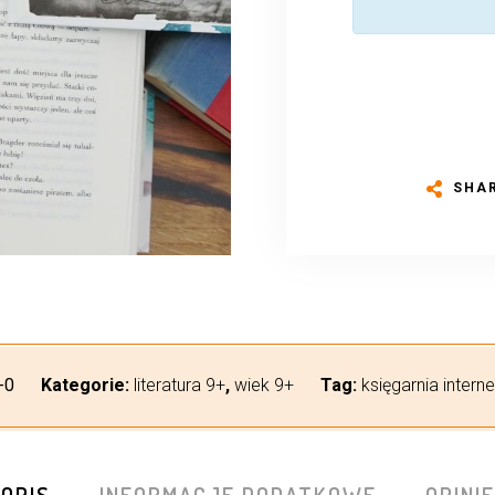
SHA
-0
Kategorie:
literatura 9+
,
wiek 9+
Tag:
księgarnia intern
OPIS
INFORMACJE DODATKOWE
OPINIE