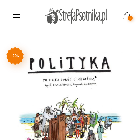
0
-20%