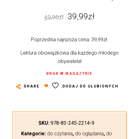
Pierwotna
Aktualna
39,99
zł
49,90
zł
cena
cena
wynosiła:
wynosi:
Poprzednia najniższa cena:
39,99
zł
.
49,90zł.
39,99zł.
Lektura obowiązkowa dla każdego młodego
obywatela!
BRAK W MAGAZYNIE
SHARE
DODAJ DO ULUBIONYCH
SKU:
978-83-245-2214-9
Kategorie:
do czytania
,
do oglądania
,
do