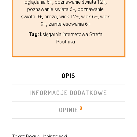
oglądania 6+
,
poznawanie świata 12+
,
poznawanie świata 6+
,
poznawanie
świata 9+
,
prozą
,
wiek 12+
,
wiek 6+
,
wiek
9+
,
zainteresowania 6+
Tag:
księgarnia internetowa Strefa
Psotnika
OPIS
INFORMACJE DODATKOWE
0
OPINIE
Tekst: Boguś Janiszewski