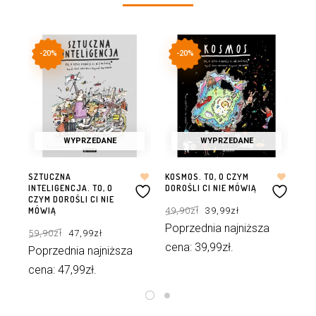
-20%
-20%
WYPRZEDANE
WYPRZEDANE
SZTUCZNA
KOSMOS. TO, O CZYM
EKO
INTELIGENCJA. TO, O
DOROŚLI CI NIE MÓWIĄ
DOR
CZYM DOROŚLI CI NIE
Pierwotna
Aktualna
49,90
zł
39,99
zł
49
MÓWIĄ
cena
cena
wynosiła:
wynosi:
49,90zł.
39,99zł.
Pierwotna
Aktualna
Poprzednia najniższa
Po
59,90
zł
47,99
zł
cena
cena
wynosiła:
wynosi:
cena:
39,99
zł
.
ce
59,90zł.
47,99zł.
Poprzednia najniższa
cena:
47,99
zł
.
DOWIEDZ SIĘ WIĘCEJ
DOWIEDZ SIĘ WIĘCEJ