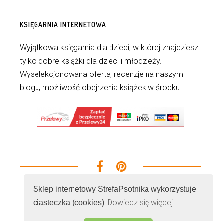
KSIĘGARNIA INTERNETOWA
Wyjątkowa księgarnia dla dzieci, w której znajdziesz
tylko dobre książki dla dzieci i młodzieży.
Wyselekcjonowana oferta, recenzje na naszym
blogu, możliwość obejrzenia książek w środku.
Sklep internetowy StrefaPsotnika wykorzystuje
Dowiedz się więcej
ciasteczka (cookies)
© 2026 - Wszelkie prawa zastrzeżone. Realizacja i
serwer
Cenobitz.com Marketing Internetowy