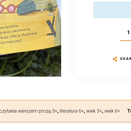
SHA
czytania wierszem prozą 3+
,
literatura 6+
,
wiek 3+
,
wiek 6+
T