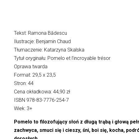
Tekst: Ramona Bădescu
Ilustracje: Benjamin Chaud
Tłumaczenie: Katarzyna Skalska
Tytuł oryginału: Pomelo et l’incroyable trésor
Oprawa twarda
Format: 29,5 x 23,5
Stron: 44
Cena okładkowa: 44,90 zł
ISBN 978-83-7776-254-7
Wiek: 3+
Pomelo to filozofujący słoń z długą trąbą i głową p
zachwyca, smuci się i cieszy, śni, boi się, kocha, podr
dorosłych.