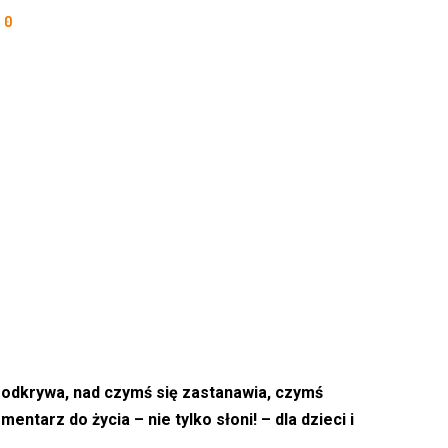
0
ś odkrywa, nad czymś się zastanawia, czymś
entarz do życia – nie tylko słoni! – dla dzieci i