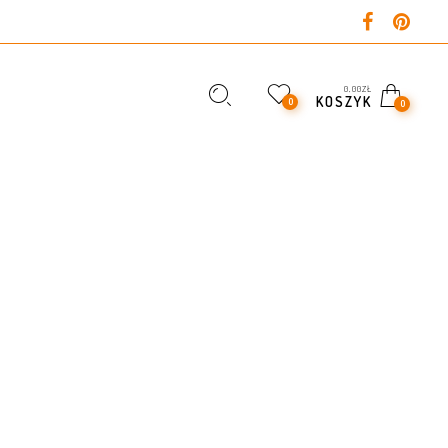
0,00
ZŁ
KOSZYK
0
0