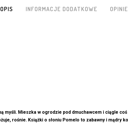
OPIS
INFORMACJE DODATKOWE
OPINIE
ełną myśli. Mieszka w ogrodzie pod dmuchawcem i ciągle co
óżuje, rośnie. Książki o słoniu Pomelo to zabawny i mądry kom