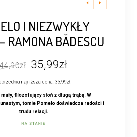
ELO I NIEZWYKŁY
 – RAMONA BĂDESCU
Pierwotna
Aktualna
35,99
zł
44,90
zł
cena
cena
przednia najniższa cena:
35,99
zł
.
wynosiła:
wynosi:
44,90zł.
35,99zł.
mały, filozofujący słoń z długą trąbą. W
unastym, tomie Pomelo doświadcza radości i
trudu relacji.
NA STANIE