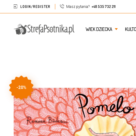
LOGIN/REGISTER
+48 535 732 211
Masz pytania?
WIEK DZIECKA
KULT
-20%