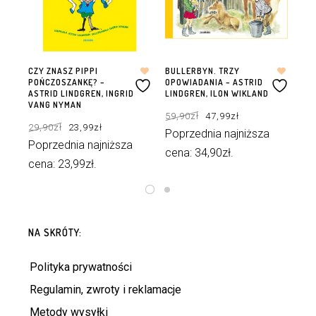
CZY ZNASZ PIPPI
BULLERBYN. TRZY
WI
POŃCZOSZANKĘ? –
OPOWIADANIA – ASTRID
DR
ASTRID LINDGREN, INGRID
LINDGREN, ILON WIKLAND
29
VANG NYMAN
Pierwotna
Aktualna
59,90
zł
47,99
zł
cena
cena
Pierwotna
Aktualna
wynosiła:
wynosi:
29,90
zł
23,99
zł
cena
cena
59,90zł.
47,99zł.
Poprzednia najniższa
wynosiła:
wynosi:
29,90zł.
23,99zł.
Poprzednia najniższa
cena:
34,90
zł
.
cena:
23,99
zł
.
DODAJ DO KOSZYKA
DODAJ DO KOSZYKA
NA SKRÓTY:
Polityka prywatności
Regulamin, zwroty i reklamacje
Metody wysyłki