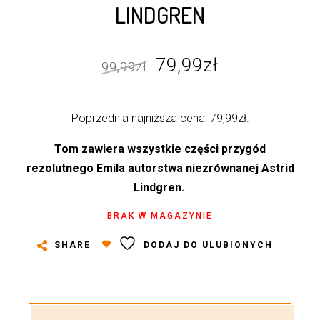
LINDGREN
Pierwotna
Aktualna
79,99
zł
99,99
zł
cena
cena
wynosiła:
wynosi:
Poprzednia najniższa cena:
79,99
zł
.
99,99zł.
79,99zł.
Tom zawiera wszystkie części przygód
rezolutnego Emila autorstwa niezrównanej Astrid
Lindgren.
BRAK W MAGAZYNIE
SHARE
DODAJ DO ULUBIONYCH