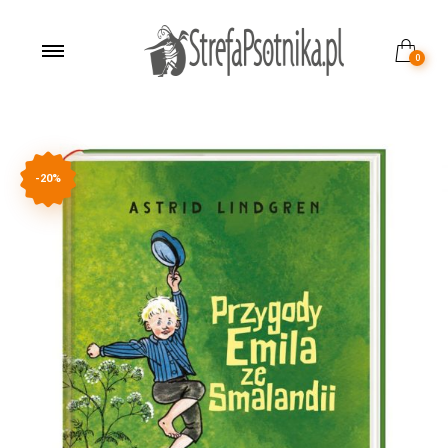
0
-20%