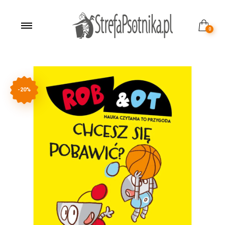
0
-20%