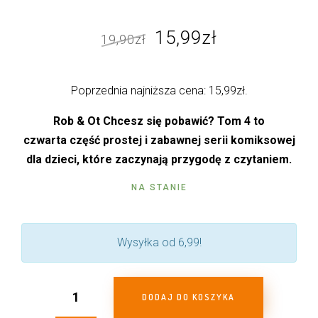
Pierwotna
Aktualna
15,99
zł
19,90
zł
cena
cena
wynosiła:
wynosi:
Poprzednia najniższa cena:
15,99
zł
.
19,90zł.
15,99zł.
Rob & Ot Chcesz się pobawić? Tom 4 to
czwarta
część prostej i zabawnej serii komiksowej
dla dzieci, które zaczynają przygodę z czytaniem.
NA STANIE
Wysyłka od 6,99!
DODAJ DO KOSZYKA