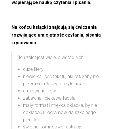
wspierające naukę czytania i pisania.
Na końcu książki znajdują się ćwiczenia
rozwijające umiejętność czytania, pisania
i rysowania.
“Ich zalet jest wiele, a wśród nich:
duże litery
niewielka ilość tekstu, akurat, żeby nie
przerazić młodego czytelnika
drukowane litery
zabawna i ciekawa fabuła
mały format i miękka okładka, by nie
dokładać kilogramów do szkolnego
plecaka
świetne komiksowe ilustracje