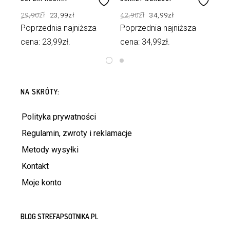
Pierwotna
Aktualna
Pierwotna
Aktualna
29,90
zł
23,99
zł
42,90
zł
34,99
zł
19
cena
cena
cena
cena
wynosiła:
wynosi:
wynosiła:
wynosi:
29,90zł.
23,99zł.
42,90zł.
34,99zł.
Poprzednia najniższa
Poprzednia najniższa
Po
cena:
23,99
zł
.
cena:
34,99
zł
.
ce
DODAJ DO KOSZYKA
DODAJ DO KOSZYKA
NA SKRÓTY:
Polityka prywatności
Regulamin, zwroty i reklamacje
Metody wysyłki
Kontakt
Moje konto
BLOG STREFAPSOTNIKA.PL