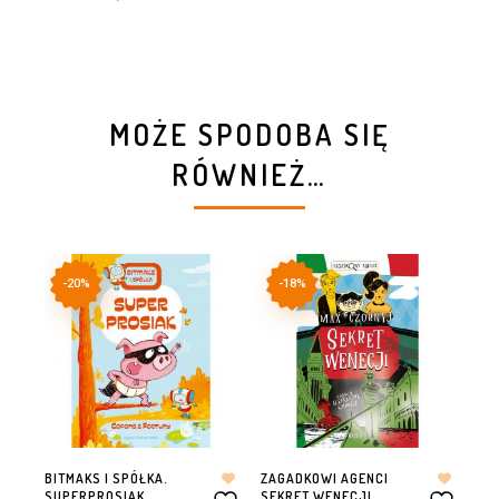
MOŻE SPODOBA SIĘ
RÓWNIEŻ…
-20%
-18%
BITMAKS I SPÓŁKA.
ZAGADKOWI AGENCI
RO
SUPERPROSIAK
SEKRET WENECJI
TOM