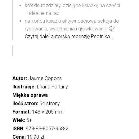
krótkie rozdziały, dzielące książkę na części
– idealne na raz
na końcu książki aktywnościowa sekcja do
rysowania, wypełniania i główkowania 🙂”
Czytaj dalej autorską recenzję Psotnika…
Autor:
Jaume Copons
Ilustracje:
Liliana Fortuny
Miękka oprawa
Ilość stron:
64 strony
Format:
143 × 205 mm
Wiek:
6+
ISBN:
978-83-8057-968-2
Cena:
19,90 zł