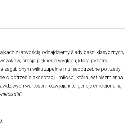
ajkach z łatwością odnajdziemy ślady baśni klasycznych,
rwszaków; presja pięknego wyglądu, która pyzatej
na zagubionym wilku zupełnie mu niepotrzebne potrzeby;
 potrzebie akceptacji i miłości, która jest niezmienna
rawdziwych wartości i rozwijają inteligencję emocjonalną.
ierciadła”.
0.