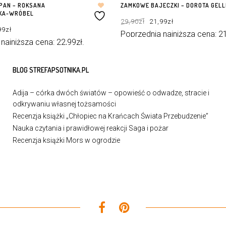
PAN – ROKSANA
ZAMKOWE BAJECZKI – DOROTA GEL
KA-WRÓBEL
Pierwotna
Aktualna
29,90
zł
21,99
zł
cena
cena
rwotna
Aktualna
wynosiła:
wynosi:
99
zł
a
cena
29,90zł.
21,99zł.
Poprzednia najniższa cena:
2
osiła:
wynosi:
0zł.
22,99zł.
 najniższa cena:
22,99
zł
.
DOWIEDZ SIĘ WIĘCEJ
WIĘCEJ
BLOG STREFAPSOTNIKA.PL
Adija – córka dwóch światów – opowieść o odwadze, stracie i
odkrywaniu własnej tożsamości
Recenzja książki „Chłopiec na Krańcach Świata Przebudzenie”
Nauka czytania i prawidłowej reakcji Saga i pożar
Recenzja książki Mors w ogrodzie