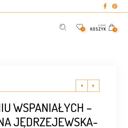
0,00
ZŁ
KOSZYK
0
0
IU WSPANIAŁYCH –
NA JĘDRZEJEWSKA-