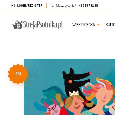
LOGIN/REGISTER
+48 535 732 211
Masz pytania?
WIEK DZIECKA
KULT
-28%