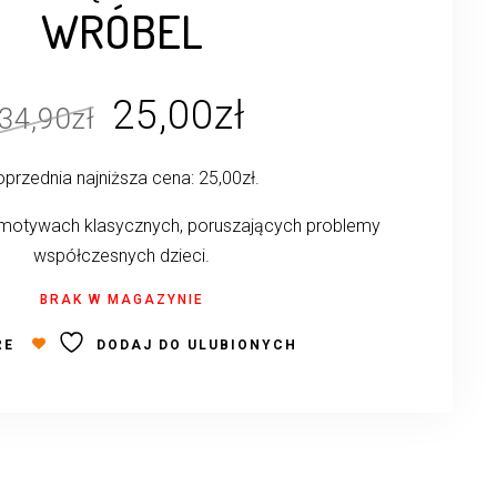
WRÓBEL
Pierwotna
Aktualna
25,00
zł
34,90
zł
cena
cena
przednia najniższa cena:
25,00
zł
.
wynosiła:
wynosi:
34,90zł.
25,00zł.
 motywach klasycznych, poruszających problemy
współczesnych dzieci.
BRAK W MAGAZYNIE
RE
DODAJ DO ULUBIONYCH