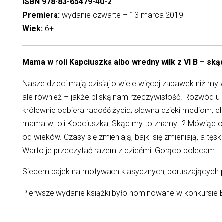
ISBN 978-83-65479-40-2
Premiera:
wydanie czwarte – 13 marca 2019
Wiek:
6+
Mama w roli Kapciuszka albo wredny wilk z VI B – sk
Nasze dzieci mają dzisiaj o wiele więcej zabawek niż my
ale również – jakże bliską nam rzeczywistość. Rozwód u 
królewnie odbiera radość życia; sławna dzięki mediom, 
mama w roli Kopciuszka. Skąd my to znamy…? Mówiąc o ws
od wieków. Czasy się zmieniają, bajki się zmieniają, a tę
Warto je przeczytać razem z dziećmi! Gorąco polecam 
Siedem bajek na motywach klasycznych, poruszających 
Pierwsze wydanie książki było nominowane w konkursie E