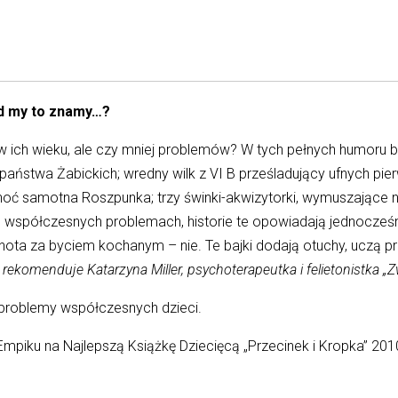
ąd my to znamy…?
 w ich wieku, ale czy mniej problemów? W tych pełnych humoru b
państwa Żabickich; wredny wilk z VI B prześladujący ufnych pie
choć samotna Roszpunka; trzy świnki-akwizytorki, wymuszające 
półczesnych problemach, historie te opowiadają jednocześnie o
sknota za byciem kochanym – nie. Te bajki dodają otuchy, uczą p
–
rekomenduje Katarzyna Miller, psychoterapeutka i felietonistka „Zw
problemy współczesnych dzieci.
mpiku na Najlepszą Książkę Dziecięcą „Przecinek i Kropka” 201