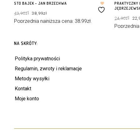
STO BAJEK – JAN BRZECHWA
PRAKTYCZNY 
JĘDRZEJEWS
Pierwotna
Aktualna
49,90
zł
38,99
zł
cena
cena
Pie
wynosiła:
wynosi:
24,90
zł
22,
cen
49,90zł.
38,99zł.
Poprzednia najniższa cena:
38,99
zł
.
wyn
24,9
Poprzednia
DOWIEDZ SIĘ WIĘCEJ
DOWIEDZ SIĘ 
NA SKRÓTY:
Polityka prywatności
Regulamin, zwroty i reklamacje
Metody wysyłki
Kontakt
Moje konto