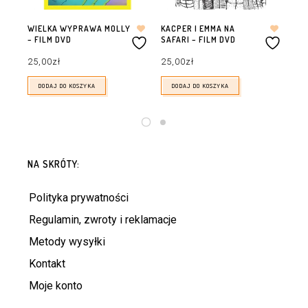
WIELKA WYPRAWA MOLLY
KACPER I EMMA NA
KA
– FILM DVD
SAFARI – FILM DVD
WA
25,00
zł
25,00
zł
25
DODAJ DO KOSZYKA
DODAJ DO KOSZYKA
NA SKRÓTY:
Polityka prywatności
Regulamin, zwroty i reklamacje
Metody wysyłki
Kontakt
Moje konto