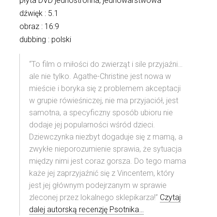
płyta DVD jednostronna, jednowarstwowa
dźwięk : 5.1
obraz : 16:9
dubbing : polski
“To film o miłości do zwierząt i sile przyjaźni…
ale nie tylko. Agathe-Christine jest nowa w
mieście i boryka się z problemem akceptacji
w grupie rówieśniczej, nie ma przyjaciół, jest
samotna, a specyficzny sposób ubioru nie
dodaje jej popularności wśród dzieci.
Dziewczynka niezbyt dogaduje się z mamą, a
zwykłe nieporozumienie sprawia, że sytuacja
między nimi jest coraz gorsza. Do tego mama
każe jej zaprzyjaźnić się z Vincentem, który
jest jej głównym podejrzanym w sprawie
zleconej przez lokalnego sklepikarza!”
Czytaj
dalej autorską recenzję Psotnika…