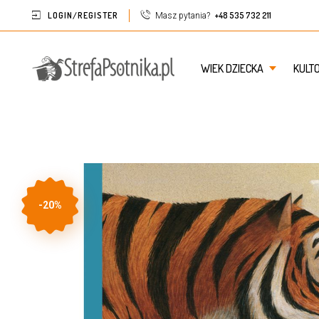
LOGIN/REGISTER
+48 535 732 211
Masz pytania?
WIEK DZIECKA
KULT
-20%