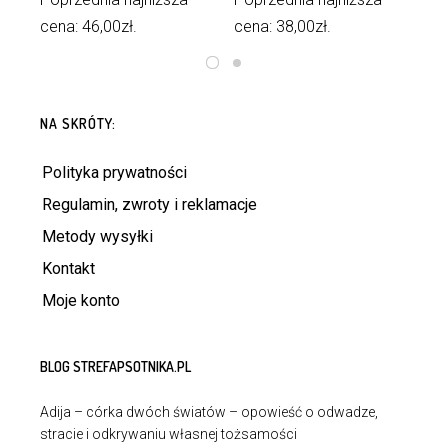
cena:
46,00
zł
.
cena:
38,00
zł
.
ce
DODAJ DO KOSZYKA
DODAJ DO KOSZYKA
NA SKRÓTY:
Polityka prywatności
Regulamin, zwroty i reklamacje
Metody wysyłki
Kontakt
Moje konto
BLOG STREFAPSOTNIKA.PL
Adija – córka dwóch światów – opowieść o odwadze,
stracie i odkrywaniu własnej tożsamości