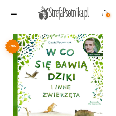
0
-20%