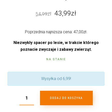
Pierwotna
Aktualna
43,99
zł
54,99
zł
cena
cena
wynosiła:
wynosi:
Poprzednia najniższa cena:
47,00
zł
.
54,99zł.
43,99zł.
Niezwykły spacer po lesie, w trakcie którego
poznacie zwyczaje i zabawy zwierząt.
NA STANIE
Wysyłka od 6,99!
DODAJ DO KOSZYKA