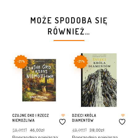
MOŻE SPODOBA SIĘ
RÓWNIEŻ…
-21%
-21%
CZUJNE OKO I RZECZ
DZIECI KRÓLA
AN
NIEMOŻLIWA
DIAMENTÓW
NA
Pierwotna
Aktualna
Pierwotna
Aktualna
58,00
zł
46,00
zł
48,00
zł
38,00
zł
69
cena
cena
cena
cena
wynosiła:
wynosi:
wynosiła:
wynosi:
58,00zł.
46,00zł.
48,00zł.
38,00zł.
Poprzednia najniższa
Poprzednia najniższa
Po