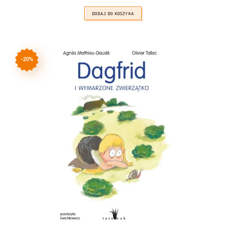
wynosiła:
wynosi:
35,00zł.
28,00zł.
DODAJ DO KOSZYKA
-20%