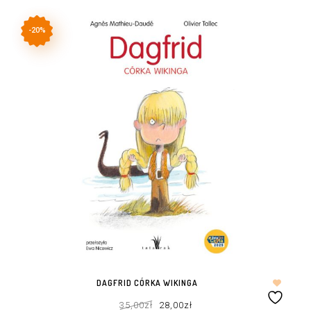
-20%
DAGFRID CÓRKA WIKINGA
Pierwotna
Aktualna
35,00
zł
28,00
zł
cena
cena