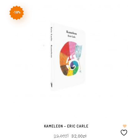
-18%
KAMELEON – ERIC CARLE
Pierwotna
Aktualna
39,00
zł
32,00
zł
cena
cena
wynosiła:
wynosi: