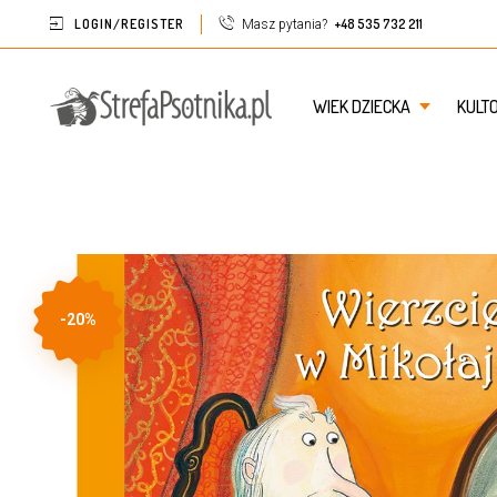
LOGIN/REGISTER
+48 535 732 211
Masz pytania?
WIEK DZIECKA
KULT
-20%