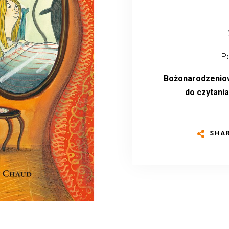
Po
Bożonarodzeniow
do czytania
SHA