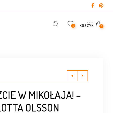
0,00
ZŁ
KOSZYK
0
0
CIE W MIKOŁAJA! –
LOTTA OLSSON