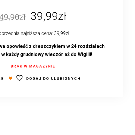
Pierwotna
Aktualna
39,99
zł
49,90
zł
cena
cena
przednia najniższa cena:
39,99
zł
.
wynosiła:
wynosi:
49,90zł.
39,99zł.
a opowieść z dreszczykiem w 24 rozdziałach
 w każdy grudniowy wieczór aż do Wigilii!
BRAK W MAGAZYNIE
RE
DODAJ DO ULUBIONYCH