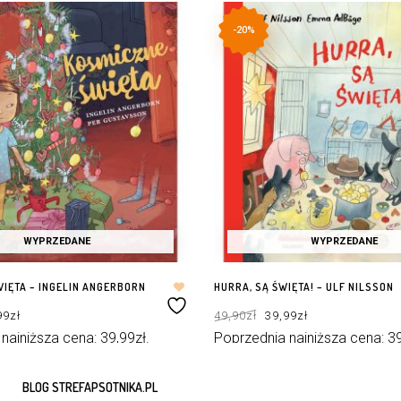
-20%
WYPRZEDANE
WYPRZEDANE
IĘTA – INGELIN ANGERBORN
HURRA, SĄ ŚWIĘTA! – ULF NILSSON
rwotna
Aktualna
Pierwotna
Aktualna
99
zł
49,90
zł
39,99
zł
a
cena
cena
cena
osiła:
wynosi:
wynosiła:
wynosi:
0zł.
39,99zł.
49,90zł.
39,99zł.
 najniższa cena:
39,99
zł
.
Poprzednia najniższa cena:
3
WIĘCEJ
DOWIEDZ SIĘ WIĘCEJ
BLOG STREFAPSOTNIKA.PL