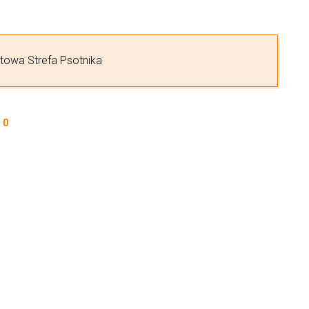
etowa Strefa Psotnika
0