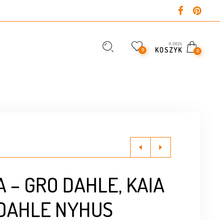
0,00
ZŁ
KOSZYK
0
0
 – GRO DAHLE, KAIA
DAHLE NYHUS