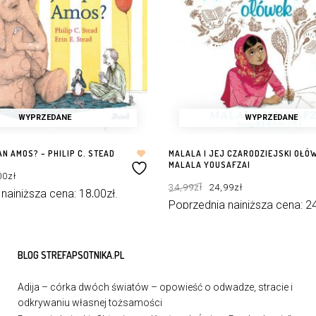
WYPRZEDANE
WYPRZEDANE
AN AMOS? – PHILIP C. STEAD
MALALA I JEJ CZARODZIEJSKI OŁÓ
MALALA YOUSAFZAI
rwotna
Aktualna
00
zł
a
cena
Pierwotna
Aktualna
osiła:
wynosi:
34,99
zł
24,99
zł
cena
cena
0zł.
18,00zł.
 najniższa cena:
18,00
zł
.
wynosiła:
wynosi:
34,99zł.
24,99zł.
Poprzednia najniższa cena:
2
WIĘCEJ
DOWIEDZ SIĘ WIĘCEJ
BLOG STREFAPSOTNIKA.PL
Adija – córka dwóch światów – opowieść o odwadze, stracie i
odkrywaniu własnej tożsamości