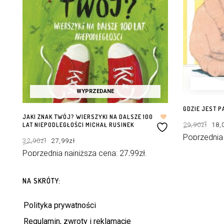
WYPRZEDANE
GDZIE JEST P
JAKI ZNAK TWÓJ? WIERSZYKI NA DALSZE 100
Pie
29,90
zł
18,
cen
LAT NIEPODLEGŁOŚCI MICHAŁ RUSINEK
wyn
29,9
Pierwotna
Aktualna
Poprzednia
32,90
zł
27,99
zł
cena
cena
wynosiła:
wynosi:
DOWIEDZ SIĘ 
32,90zł.
27,99zł.
Poprzednia najniższa cena:
27,99
zł
.
DOWIEDZ SIĘ WIĘCEJ
NA SKRÓTY:
Polityka prywatności
Regulamin, zwroty i reklamacje