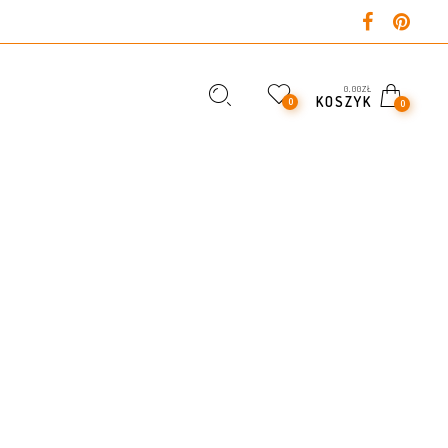
0,00
ZŁ
KOSZYK
0
0