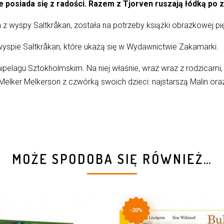
nie posiada się z radości. Razem z Tjorven ruszają łódką po
h z wyspy Saltkråkan, została na potrzeby książki obrazkowej pi
wyspie Saltkråkan, które ukażą się w Wydawnictwie Zakamarki.
chipelagu Sztokholmskim. Na niej właśnie, wraz wraz z rodzic
 Melker Melkerson z czwórką swoich dzieci: najstarszą Malin ora
MOŻE SPODOBA SIĘ RÓWNIEŻ…
-20%