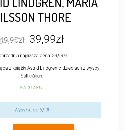
ID LINDGREN, MARIA
ILSSON THORE
Pierwotna
Aktualna
39,99
zł
49,90
zł
cena
cena
przednia najniższa cena:
39,99
zł
.
wynosiła:
wynosi:
49,90zł.
39,99zł.
ąca z książki Astrid Lindgren o dzieciach z wyspy
Saltkråkan.
NA STANIE
Wysyłka od 6,99!