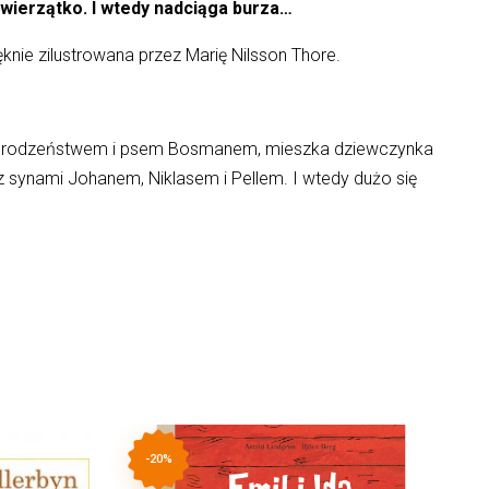
 zwierzątko. I wtedy nadciąga burza…
ęknie zilustrowana przez Marię Nilsson Thore.
ami, rodzeństwem i psem Bosmanem, mieszka dziewczynka
z synami Johanem, Niklasem i Pellem. I wtedy dużo się
-20%