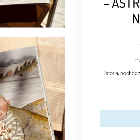
– ASTR
N
Po
Historia, pochodz