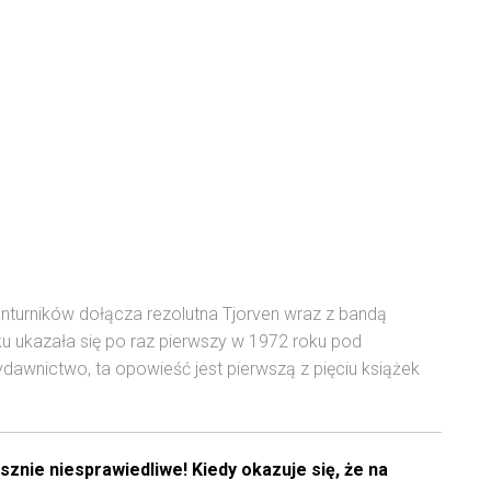
Awanturników dołącza rezolutna Tjorven wraz z bandą
ku ukazała się po raz pierwszy w 1972 roku pod
dawnictwo, ta opowieść jest pierwszą z pięciu książek
sznie niesprawiedliwe! Kiedy okazuje się, że na