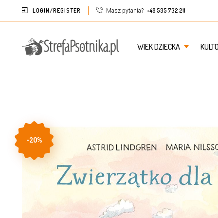
LOGIN/REGISTER
+48 535 732 211
Masz pytania?
WIEK DZIECKA
KULT
-20%