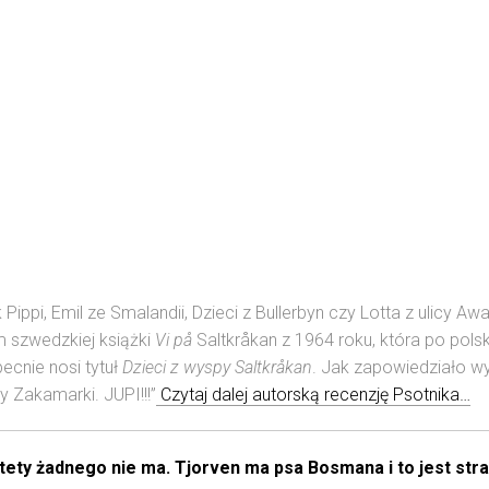
 Pippi, Emil ze Smalandii, Dzieci z Bullerbyn czy Lotta z ulicy 
em szwedzkiej książki
Vi på
Saltkråkan z 1964 roku, która po pols
ecnie nosi tytuł
Dzieci z wyspy Saltkråkan
. Jak zapowiedziało wy
y Zakamarki. JUPI!!!”
Czytaj dalej autorską recenzję Psotnika…
tety żadnego nie ma. Tjorven ma psa Bosmana i to jest stra