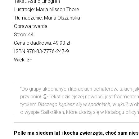
Tekst: Astrid Lindgren
Ilustracje: Maria Nilsson Thore
Tłumaczenie: Maria Olszańska
Oprawa twarda
Stron: 44
Cena okładkowa: 49,90 zł
ISBN 978-83-7776-247-9
Wiek: 3+
“Do grupy ukochanych literackich bohaterów, takich jak
przyjaciół 🙂 Tekst dzisiejszej nowości jest fragment
tytułem
Dlaczego kąpiesz się w spodniach, wujku?,
a ob
o wyspie Saltkråkan, które ukażą się w katalogu oficyn
Pelle ma siedem lat i kocha zwierzęta, choć sam nies