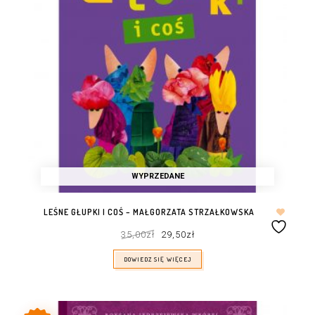
WYPRZEDANE
LEŚNE GŁUPKI I COŚ – MAŁGORZATA STRZAŁKOWSKA
Pierwotna
Aktualna
35,00
zł
29,50
zł
cena
cena
wynosiła:
wynosi:
35,00zł.
29,50zł.
DOWIEDZ SIĘ WIĘCEJ