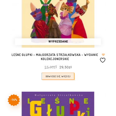
WYPRZEDANE
LEŚNE GŁUPKI – MAŁGORZATA STRZAŁKOWSKA – WYDANIE
KOLEKCJONERSKIE
Pierwotna
Aktualna
35,00
zł
29,50
zł
cena
cena
wynosiła:
wynosi:
35,00zł.
29,50zł.
DOWIEDZ SIĘ WIĘCEJ
-16%