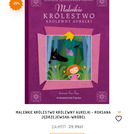
-25%
MALEŃKIE KRÓLESTWO KRÓLEWNY AURELKI – ROKSANA
JĘDRZEJEWSKA-WRÓBEL
Pierwotna
Aktualna
39,90
zł
29,99
zł
cena
cena
wynosiła:
wynosi:
39,90zł.
29,99zł.