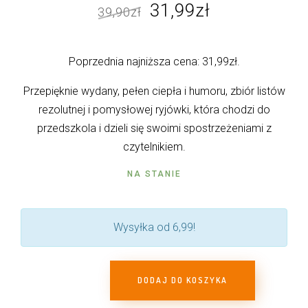
Pierwotna
Aktualna
31,99
zł
39,90
zł
cena
cena
wynosiła:
wynosi:
Poprzednia najniższa cena:
31,99
zł
.
39,90zł.
31,99zł.
Przepięknie wydany, pełen ciepła i humoru, zbiór listów
rezolutnej i pomysłowej ryjówki, która chodzi do
przedszkola i dzieli się swoimi spostrzeżeniami z
czytelnikiem.
NA STANIE
Wysyłka od 6,99!
DODAJ DO KOSZYKA