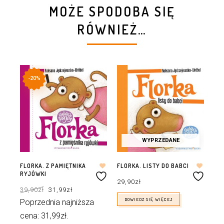
MOŻE SPODOBA SIĘ
RÓWNIEŻ…
-20%
WYPRZEDANE
FLORKA. Z PAMIĘTNIKA
FLORKA. LISTY DO BABCI
FL
RYJÓWKI
KL
29,90
zł
Pierwotna
Aktualna
39,90
zł
31,99
zł
29
cena
cena
wynosiła:
wynosi:
39,90zł.
31,99zł.
DOWIEDZ SIĘ WIĘCEJ
Poprzednia najniższa
Po
cena:
31,99
zł
.
ce