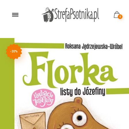
0
-20%