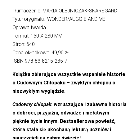
Tłumaczenie: MARIA OLEJNICZAK-SKARSGARD
Tytuł oryginału: WONDER/AUGGIE AND ME
Oprawa twarda
Format: 150 X 230 MM
Stron: 640
Cena okładkowa: 49,90 zł
ISBN 978-83-8215-235-7
Książka zbierająca wszystkie wspaniałe historie
o Cudownym Chłopaku – zwykłym chłopcu o
niezwykłym wyglądzie.
Cudowny chłopak
: wzruszająca i zabawna historia
o dobroci, przyjaźni, odwadze i niełatwym
pięknie bycia innym. Bestsellerowa powieść,
która stała się ukochaną lekturą uczniów i
nauczycieli na całym świecie!