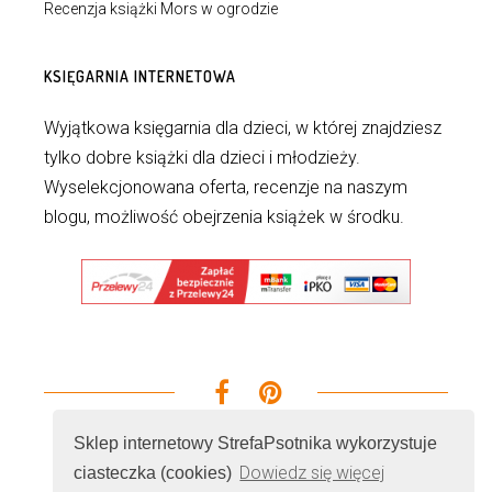
Recenzja książki Mors w ogrodzie
KSIĘGARNIA INTERNETOWA
Wyjątkowa księgarnia dla dzieci, w której znajdziesz
tylko dobre książki dla dzieci i młodzieży.
Wyselekcjonowana oferta, recenzje na naszym
blogu, możliwość obejrzenia książek w środku.
Sklep internetowy StrefaPsotnika wykorzystuje
Dowiedz się więcej
ciasteczka (cookies)
© 2026 - Wszelkie prawa zastrzeżone. Realizacja i