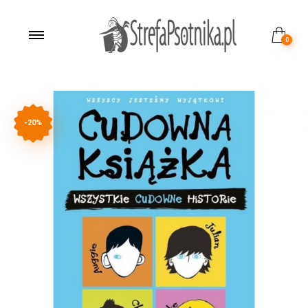
0
-20%