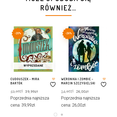
RÓWNIEŻ…
-20%
-26%
WYPRZEDANE
CUDOUSZEK – MIRA
WERONIKA I ZOMBIE –
OC
BARTÓK
MARCIN SZCZYGIELSKI
MA
Pierwotna
Aktualna
Pierwotna
Aktualna
49,99
zł
39,99
zł
34,90
zł
26,00
zł
39
cena
cena
cena
cena
wynosiła:
wynosi:
wynosiła:
wynosi:
49,99zł.
39,99zł.
34,90zł.
26,00zł.
Poprzednia najniższa
Poprzednia najniższa
Po
cena:
39,99
zł
.
cena:
26,00
zł
.
ce