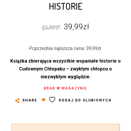
HISTORIE
Pierwotna
Aktualna
39,99
zł
49,90
zł
cena
cena
wynosiła:
wynosi:
Poprzednia najniższa cena:
39,99
zł
.
49,90zł.
39,99zł.
Książka zbierająca wszystkie wspaniałe historie o
Cudownym Chłopaku – zwykłym chłopcu o
niezwykłym wyglądzie.
BRAK W MAGAZYNIE
SHARE
DODAJ DO ULUBIONYCH