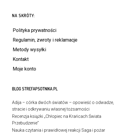
DOWIEDZ SIĘ WIĘCEJ
DODAJ DO KOSZYKA
NA SKRÓTY:
Polityka prywatności
Regulamin, zwroty i reklamacje
Metody wysyłki
Kontakt
Moje konto
BLOG STREFAPSOTNIKA.PL
Adija – córka dwóch światów – opowieść o odwadze,
stracie i odkrywaniu własnej tożsamości
Recenzja książki „Chłopiec na Krańcach Świata
Przebudzenie”
Nauka czytania i prawidłowej reakcji Saga i pożar