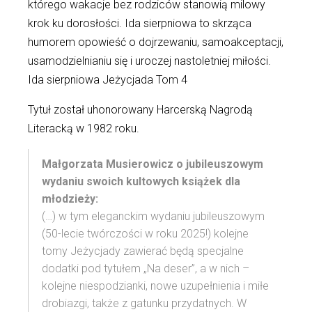
którego wakacje bez rodziców stanowią milowy
krok ku dorosłości. Ida sierpniowa to skrząca
humorem opowieść o dojrzewaniu, samoakceptacji,
usamodzielnianiu się i uroczej nastoletniej miłości.
Ida sierpniowa Jeżycjada Tom 4
Tytuł został uhonorowany Harcerską Nagrodą
Literacką w 1982 roku.
Małgorzata Musierowicz o jubileuszowym
wydaniu swoich kultowych książek dla
młodzieży:
(…) w tym eleganckim wydaniu jubileuszowym
(50-lecie twórczości w roku 2025!) kolejne
tomy Jeżycjady zawierać będą specjalne
dodatki pod tytułem „Na deser”, a w nich –
kolejne niespodzianki, nowe uzupełnienia i miłe
drobiazgi, także z gatunku przydatnych. W