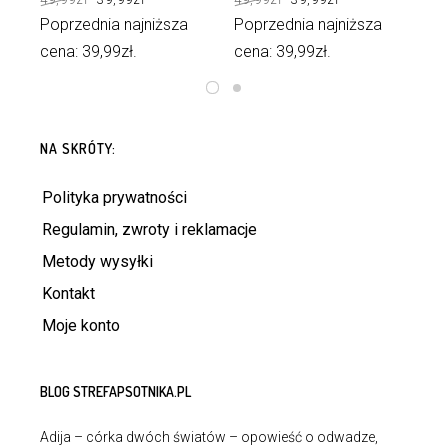
wynosiła:
wynosi:
wynosiła:
wynosi:
49,99zł.
39,99zł.
49,99zł.
39,99zł.
Poprzednia najniższa
Poprzednia najniższa
Po
cena:
39,99
zł
.
cena:
39,99
zł
.
ce
DOWIEDZ SIĘ WIĘCEJ
DODAJ DO KOSZYKA
NA SKRÓTY:
Polityka prywatności
Regulamin, zwroty i reklamacje
Metody wysyłki
Kontakt
Moje konto
BLOG STREFAPSOTNIKA.PL
Adija – córka dwóch światów – opowieść o odwadze,