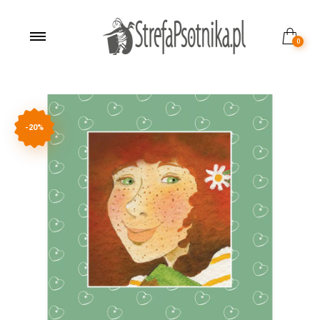
0
-20%