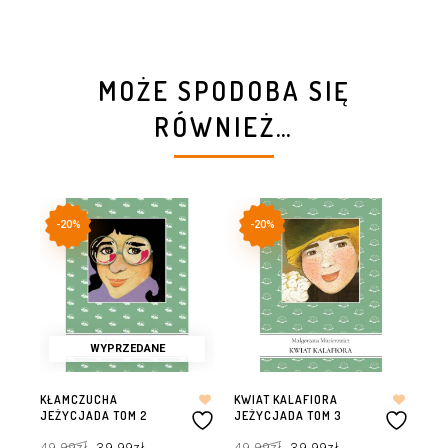
MOŻE SPODOBA SIĘ
RÓWNIEŻ…
-20%
-20%
WYPRZEDANE
KŁAMCZUCHA
KWIAT KALAFIORA
SZ
JEŻYCJADA TOM 2
JEŻYCJADA TOM 3
JE
Pierwotna
Aktualna
Pierwotna
Aktualna
49,99
zł
39,99
zł
49,99
zł
39,99
zł
49
cena
cena
cena
cena