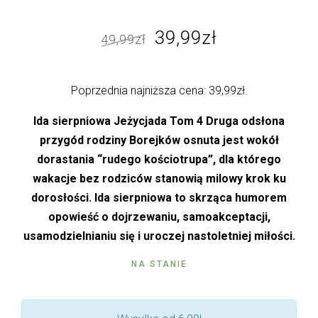
Pierwotna
Aktualna
39,99
zł
49,99
zł
cena
cena
wynosiła:
wynosi:
Poprzednia najniższa cena:
39,99
zł
.
49,99zł.
39,99zł.
Ida sierpniowa Jeżycjada Tom 4 Druga odsłona
przygód rodziny Borejków osnuta jest wokół
dorastania “rudego kościotrupa”, dla którego
wakacje bez rodziców stanowią milowy krok ku
dorosłości. Ida sierpniowa to skrząca humorem
opowieść o dojrzewaniu, samoakceptacji,
usamodzielnianiu się i uroczej nastoletniej miłości.
NA STANIE