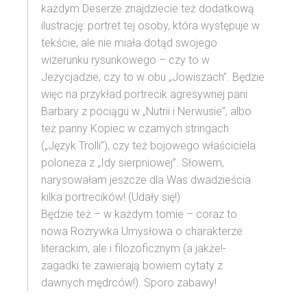
każdym Deserze znajdziecie też dodatkową
ilustrację: portret tej osoby, która występuje w
tekście, ale nie miała dotąd swojego
wizerunku rysunkowego – czy to w
Jeżycjadzie, czy to w obu „Jowiszach”. Będzie
więc na przykład portrecik agresywnej pani
Barbary z pociągu w „Nutrii i Nerwusie”, albo
też panny Kopiec w czarnych stringach
(„Język Trolli”), czy też bojowego właściciela
poloneza z „Idy sierpniowej”. Słowem,
narysowałam jeszcze dla Was dwadzieścia
kilka portrecików! (Udały się!)
Będzie też – w każdym tomie – coraz to
nowa Rozrywka Umysłowa o charakterze
literackim, ale i filozoficznym (a jakże!-
zagadki te zawierają bowiem cytaty z
dawnych mędrców!). Sporo zabawy!