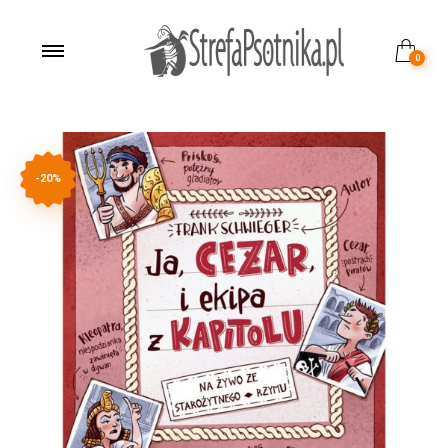
0
-20%