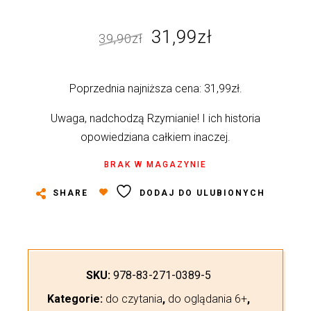
Pierwotna
Aktualna
31,99
zł
39,90
zł
cena
cena
wynosiła:
wynosi:
Poprzednia najniższa cena:
31,99
zł
.
39,90zł.
31,99zł.
Uwaga, nadchodzą Rzymianie! I ich historia
opowiedziana całkiem inaczej.
BRAK W MAGAZYNIE
SHARE
DODAJ DO ULUBIONYCH
SKU:
978-83-271-0389-5
Kategorie:
do czytania
,
do oglądania 6+
,