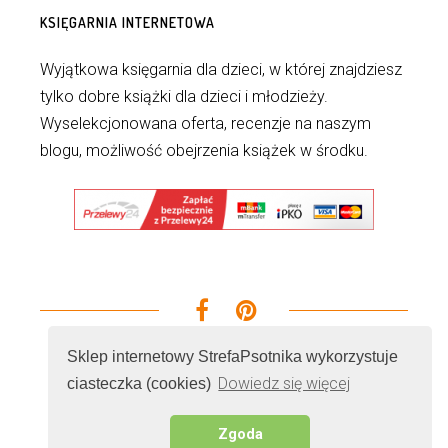
KSIĘGARNIA INTERNETOWA
Wyjątkowa księgarnia dla dzieci, w której znajdziesz
tylko dobre książki dla dzieci i młodzieży.
Wyselekcjonowana oferta, recenzje na naszym
blogu, możliwość obejrzenia książek w środku.
Sklep internetowy StrefaPsotnika wykorzystuje
Dowiedz się więcej
ciasteczka (cookies)
© 2026 - Wszelkie prawa zastrzeżone. Realizacja i
serwer
Cenobitz.com Marketing Internetowy
Zgoda