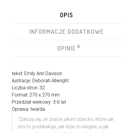
OPIS
INFORMACJE DODATKOWE
0
OPINIE
tekst: Emily Ann Davison
ilustracje: Deborah Allwright
Liczba stron: 32
Format: 270 x 270 mm
Przedział wiekowy: 3-6 lat
Oprawa: twarda
“Założę się, że znacie jakieś dziecko, które jak
stoi to podskakuje, jak idzie to biegnie, a jak