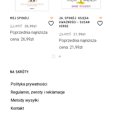
MÓJ SPOKÓJ
JA, SPOKÓJ. KSIĘGA
AN
UWAŻNOŚCI – SUSAN
GR
Pierwotna
Aktualna
32,90
zł
26,99
zł
cena
cena
VERDE
wynosiła:
wynosi:
24
32,90zł.
26,99zł.
Pierwotna
Aktualna
Poprzednia najniższa
29,90
zł
21,99
zł
cena
cena
Po
wynosiła:
wynosi:
cena:
26,99
zł
.
29,90zł.
21,99zł.
Poprzednia najniższa
ce
cena:
21,99
zł
.
DODAJ DO KOSZYKA
DODAJ DO KOSZYKA
NA SKRÓTY:
Polityka prywatności
Regulamin, zwroty i reklamacje
Metody wysyłki
Kontakt