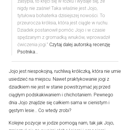
zasypia, to kręci się w łóżku i wydaje się, że
nigdy nie zaśnie! Taka właśnie jest Jojo,
tytułowa bohaterka dzisiejszej nowości. To
przeurocza królisia, która jest ciągle w ruchu.
Dziadek postanowił pomóc Jojo i w czasie
spędzanym z gromadką wnuków, wprowadził
ćwiczenia jogi.”
Czytaj dalej autorską recenzję
Psotnika…
Jojo jest niespokojną, ruchliwą króliczką, która nie umie
usiedzieć na miejscu. Nawet praktykowanie jogi z
dziadkiem nie jest w stanie powstrzymać jej przed
ciągłym podskakiwaniem i chichotaniem. Pewnego
dnia Jojo znajdzie się całkiem sama w cienistym i
gęstym lesie… Co wtedy zrobi?
Kolejne pozycje w jodze pomogą nam, tak jak Jojo,