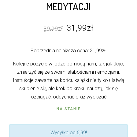
MEDYTACJI
Pierwotna
Aktualna
31,99
zł
39,99
zł
cena
cena
wynosiła:
wynosi:
Poprzednia najniższa cena:
31,99
zł
.
39,99zł.
31,99zł.
Kolejne pozycje w jodze pomogą nam, tak jak Jojo,
zmierzyć się ze swoimi słabościami i emocjami.
Instrukcje zawarte na końcu książki nie tylko ułatwią
skupienie się, ale krok po kroku nauczą, jak się
rozciągać, oddychać oraz wyciszać.
NA STANIE
Wysyłka od 6,99!