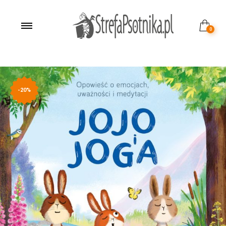
0
-20%