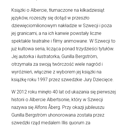
Książki o Albercie, tłumaczone na kilkadziesiąt
języków, rozeszły się dotąd w przeszło
dziewięciomilionowym nakładzie w Szwecji i poza
jej granicami, a na ich kanwie powstały liczne
spektakle teatralne i filmy animowane. W Szwecji to
już kultowa seria, licząca ponad trzydzieści tytułów.
Jej autorka i ilustratorka, Gunilla Bergström,
otrzymała za swoją twórczość wiele nagród i
wyróżnień, włącznie z wyborem jej książki na
książkę roku 1997 przez szwedzkie Jury Dziecięce.
W 2012 roku minęło 40 lat od ukazania się pierwszej
historii o Albercie Albertsonie, który w Szwecji
nazywa się Alfons Åberg. Przy okazji jubileuszu
Gunilla Bergström uhonorowana została przez
szwedzki rząd medalem Illis quorum za