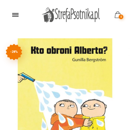
0
-28%