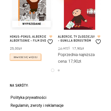
WYPRZEDANE
HOKUS-POKUS, ALBERCIE
ALBERCIE, TY ZŁODZIEJU!
CO
ALBERTSONIE – FILM DVD
– GUNILLA BERGSTRÖM
– 
Pierwotna
Aktualna
25,00
zł
24,90
zł
17,90
zł
29
cena
cena
wynosiła:
wynosi:
24,90zł.
17,90zł.
Poprzednia najniższa
Po
DOWIEDZ SIĘ WIĘCEJ
cena:
17,90
zł
.
ce
DODAJ DO KOSZYKA
NA SKRÓTY:
Polityka prywatności
Regulamin, zwroty i reklamacje