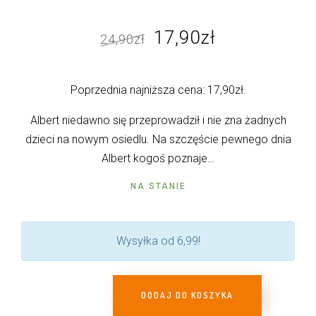
Pierwotna
Aktualna
17,90
zł
24,90
zł
cena
cena
wynosiła:
wynosi:
Poprzednia najniższa cena:
17,90
zł
.
24,90zł.
17,90zł.
Albert niedawno się przeprowadził i nie zna żadnych
dzieci na nowym osiedlu. Na szczęście pewnego dnia
Albert kogoś poznaje…
NA STANIE
Wysyłka od 6,99!
DODAJ DO KOSZYKA