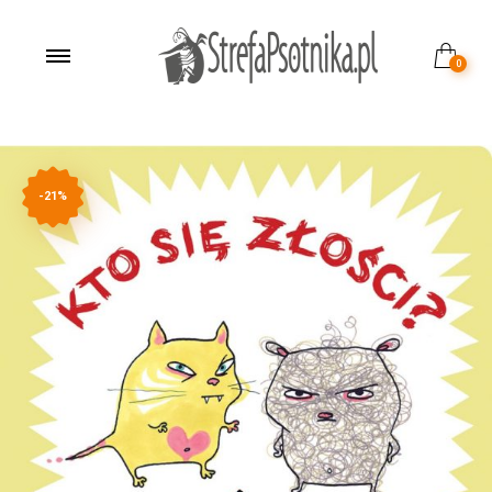
0
-21%