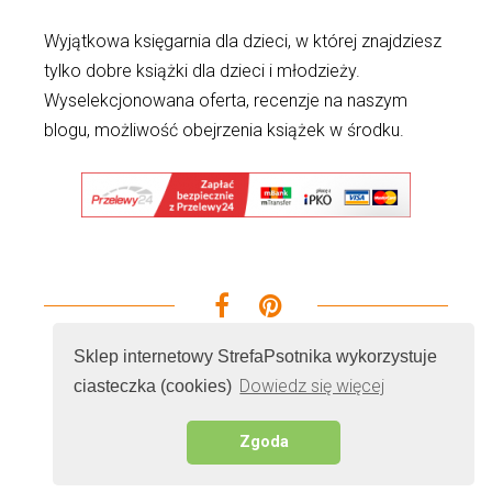
Wyjątkowa księgarnia dla dzieci, w której znajdziesz
tylko dobre książki dla dzieci i młodzieży.
Wyselekcjonowana oferta, recenzje na naszym
blogu, możliwość obejrzenia książek w środku.
Sklep internetowy StrefaPsotnika wykorzystuje
Dowiedz się więcej
ciasteczka (cookies)
© 2026 - Wszelkie prawa zastrzeżone. Realizacja i
serwer
Cenobitz.com Marketing Internetowy
Zgoda