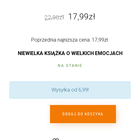
Pierwotna
Aktualna
17,99
zł
22,90
zł
cena
cena
wynosiła:
wynosi:
Poprzednia najniższa cena:
17,99
zł
.
22,90zł.
17,99zł.
NIEWIELKA KSIĄŻKA O WIELKICH EMOCJACH
NA STANIE
Wysyłka od 6,99!
DODAJ DO KOSZYKA