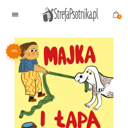
0
-20%