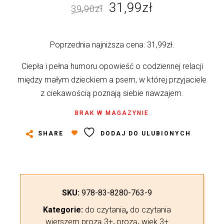
Pierwotna
Aktualna
31,99
zł
39,90
zł
cena
cena
wynosiła:
wynosi:
Poprzednia najniższa cena:
31,99
zł
.
39,90zł.
31,99zł.
Ciepła i pełna humoru opowieść o codziennej relacji
między małym dzieckiem a psem, w której przyjaciele
z ciekawością poznają siebie nawzajem.
BRAK W MAGAZYNIE
SHARE
DODAJ DO ULUBIONYCH
SKU:
978-83-8280-763-9
Kategorie:
do czytania
,
do czytania
wierszem prozą 3+
,
prozą
,
wiek 3+