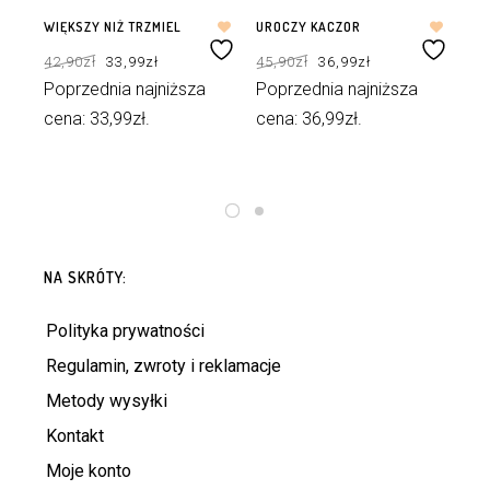
WIĘKSZY NIŻ TRZMIEL
UROCZY KACZOR
ZW
PE
Pierwotna
Aktualna
Pierwotna
Aktualna
42,90
zł
33,99
zł
45,90
zł
36,99
zł
cena
cena
cena
cena
LI
wynosiła:
wynosi:
wynosiła:
wynosi:
NI
42,90zł.
33,99zł.
45,90zł.
36,99zł.
Poprzednia najniższa
Poprzednia najniższa
49
cena:
33,99
zł
.
cena:
36,99
zł
.
Po
ce
DODAJ DO KOSZYKA
DODAJ DO KOSZYKA
NA SKRÓTY:
Polityka prywatności
Regulamin, zwroty i reklamacje
Metody wysyłki
Kontakt
Moje konto