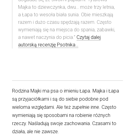
Majka to dziewczynka, dwu… może trzy letnia,
a Łapa to wesoła biała sunia. Obie mieszkają
razem i dużo czasu spędzają razem. Często
wymieniają się na miejsca do spania, zabawki,
a nawet naczynia do picia.”
Czytaj dalej
autorską recenzję Psotnika…
Rodzina Majki ma psa o imieniu Łapa. Majka i Łapa
są przyjaciółkami i są do siebie podobne pod
wieloma względami. Ale też zupełnie inne. Często
wymieniają się sposobami na robienie różnych
rzeczy. Naśladują swoje zachowania. Czasami to
działa, ale nie zawsze.