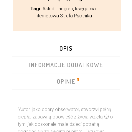
Tagi:
Astrid Lindgren
,
księgarnia
internetowa Strefa Psotnika
OPIS
INFORMACJE DODATKOWE
0
OPINIE
“Autor, jako dobry obserwator, stworzył pełną
ciepła, zabawną opowieść z życia wziętą 🙂 o
tym, jak doskonale małe dzieci potrafią
dogadać się ze swoimi pupilami. Tytułowa