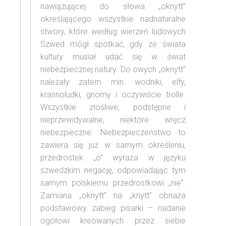
nawiązującej do słowa „oknytt”
określającego wszystkie nadnaturalne
stwory, które według wierzeń ludowych
Szwed mógł spotkać, gdy ze świata
kultury musiał udać się w świat
niebezpiecznej natury. Do owych „oknytt”
należały zatem min. wodniki, elfy,
krasnoludki, gnomy i oczywiście trolle.
Wszystkie złośliwe, podstępne i
nieprzewidywalne, niektóre wręcz
niebezpieczne. Niebezpieczeństwo to
zawiera się już w samym określeniu,
przedrostek „o” wyraża w języku
szwedzkim negację, odpowiadając tym
samym polskiemu przedrostkowi „nie”.
Zamiana „oknytt” na „knytt” obnaża
podstawowy zabieg pisarki – nadanie
ogółowi kreowanych przez siebie