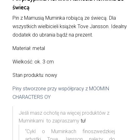
świecą
Pin z Mamusią Muminka robiącą ze świecą. Dla
wszystkich wielbicieli książek Tove Jansson. Idealny
dodatek do ubrania bądź na prezent.
Materiał: metal
Wielkość: ok. 3 cm
Stan produktu: nowy
Piny stworzone przy współpracy z MOOMIN
CHARACTERS OY
Jeśli masz ochotę na więcej produktów z
Muminkami to zapraszamy
tu!
“Cykl o Muminkach finoszwedzkiej
artystki Tove Jansson należy do