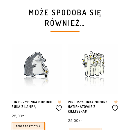
MOŻE SPODOBA SIĘ
RÓWNIEŻ…
PIN PRZYPINKA MUMINKI
PIN PRZYPINKA MUMINKI
PI
BUKA Z LAMPĄ
HATIFNATOWIE Z
BO
KIELISZKAMI
25,00
zł
25
25,00
zł
DODAJ DO KOSZYKA