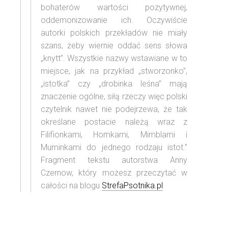
bohaterów wartości pozytywnej,
oddemonizowanie ich. Oczywiście
autorki polskich przekładów nie miały
szans, żeby wiernie oddać sens słowa
„knytt”. Wszystkie nazwy wstawiane w to
miejsce, jak na przykład „stworzonko”,
„istotka” czy „drobinka leśna” mają
znaczenie ogólne, siłą rzeczy więc polski
czytelnik nawet nie podejrzewa, że tak
określane postacie należą wraz z
Filifionkami, Homkami, Mimblami i
Muminkami do jednego rodzaju istot.”
Fragment tekstu autorstwa Anny
Czernow, który możesz przeczytać w
całości na blogu
StrefaPsotnika.pl