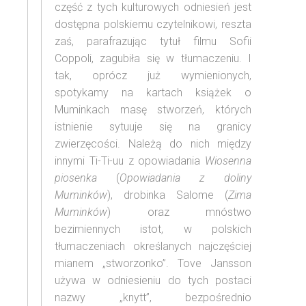
część z tych kulturowych odniesień jest
dostępna polskiemu czytelnikowi, reszta
zaś, parafrazując tytuł filmu Sofii
Coppoli, zagubiła się w tłumaczeniu. I
tak, oprócz już wymienionych,
spotykamy na kartach książek o
Muminkach masę stworzeń, których
istnienie sytuuje się na granicy
zwierzęcości. Należą do nich między
innymi Ti-Ti-uu z opowiadania
Wiosenna
piosenka
(
Opowiadania z doliny
Muminków
), drobinka Salome (
Zima
Muminków
) oraz mnóstwo
bezimiennych istot, w polskich
tłumaczeniach określanych najczęściej
mianem „stworzonko”. Tove Jansson
używa w odniesieniu do tych postaci
nazwy „knytt”, bezpośrednio