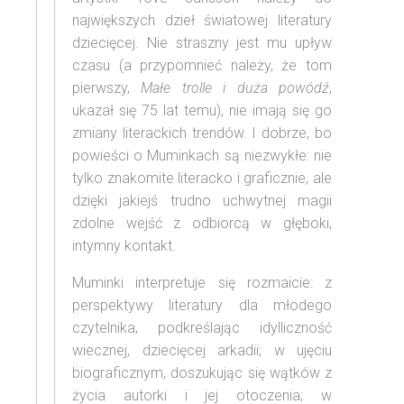
największych dzieł światowej literatury
dziecięcej. Nie straszny jest mu upływ
czasu (a przypomnieć należy, że tom
pierwszy,
Małe trolle i duża powódź
,
ukazał się 75 lat temu), nie imają się go
zmiany literackich trendów. I dobrze, bo
powieści o Muminkach są niezwykłe: nie
tylko znakomite literacko i graficznie, ale
dzięki jakiejś trudno uchwytnej magii
zdolne wejść z odbiorcą w głęboki,
intymny kontakt.
Muminki interpretuje się rozmaicie: z
perspektywy literatury dla młodego
czytelnika, podkreślając idylliczność
wiecznej, dziecięcej arkadii; w ujęciu
biograficznym, doszukując się wątków z
życia autorki i jej otoczenia; w