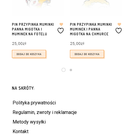
PIN PRZYPINKA MUMINKI
PIN PRZYPINKA MUMINKI
PI
PANNA MIGOTKA I
MUMINEK I PANNA
TA
MUMINEK NA FOTELU
MIGOTKA NA CHMURCE
KIE
25,00
zł
25,00
zł
25
DODAJ DO KOSZYKA
DODAJ DO KOSZYKA
NA SKRÓTY:
Polityka prywatności
Regulamin, zwroty i reklamacje
Metody wysyłki
Kontakt