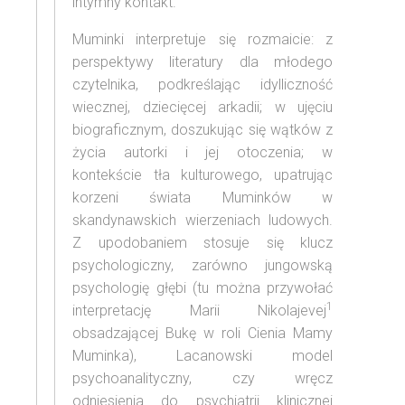
intymny kontakt.
Muminki interpretuje się rozmaicie: z
perspektywy literatury dla młodego
czytelnika, podkreślając idylliczność
wiecznej, dziecięcej arkadii; w ujęciu
biograficznym, doszukując się wątków z
życia autorki i jej otoczenia; w
kontekście tła kulturowego, upatrując
korzeni świata Muminków w
skandynawskich wierzeniach ludowych.
Z upodobaniem stosuje się klucz
psychologiczny, zarówno jungowską
psychologię głębi (tu można przywołać
1
interpretację Marii Nikolajevej
obsadzającej Bukę w roli Cienia Mamy
Muminka), Lacanowski model
psychoanalityczny, czy wręcz
odniesienia do psychiatrii klinicznej