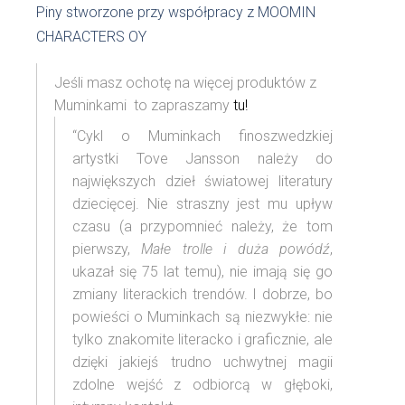
Piny stworzone przy współpracy z MOOMIN
CHARACTERS OY
Jeśli masz ochotę na więcej produktów z
Muminkami to zapraszamy
tu!
“Cykl o Muminkach finoszwedzkiej
artystki Tove Jansson należy do
największych dzieł światowej literatury
dziecięcej. Nie straszny jest mu upływ
czasu (a przypomnieć należy, że tom
pierwszy,
Małe trolle i duża powódź
,
ukazał się 75 lat temu), nie imają się go
zmiany literackich trendów. I dobrze, bo
powieści o Muminkach są niezwykłe: nie
tylko znakomite literacko i graficznie, ale
dzięki jakiejś trudno uchwytnej magii
zdolne wejść z odbiorcą w głęboki,