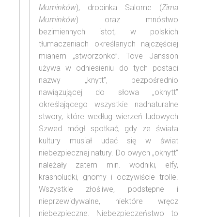
Muminków
), drobinka Salome (
Zima
Muminków
) oraz mnóstwo
bezimiennych istot, w polskich
tłumaczeniach określanych najczęściej
mianem „stworzonko”. Tove Jansson
używa w odniesieniu do tych postaci
nazwy „knytt”, bezpośrednio
nawiązującej do słowa „oknytt”
określającego wszystkie nadnaturalne
stwory, które według wierzeń ludowych
Szwed mógł spotkać, gdy ze świata
kultury musiał udać się w świat
niebezpiecznej natury. Do owych „oknytt”
należały zatem min. wodniki, elfy,
krasnoludki, gnomy i oczywiście trolle.
Wszystkie złośliwe, podstępne i
nieprzewidywalne, niektóre wręcz
niebezpieczne. Niebezpieczeństwo to