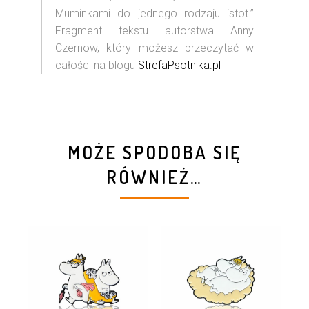
Muminkami do jednego rodzaju istot.”
Fragment tekstu autorstwa Anny
Czernow, który możesz przeczytać w
całości na blogu
StrefaPsotnika.pl
MOŻE SPODOBA SIĘ
RÓWNIEŻ…