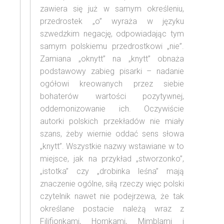
zawiera się już w samym określeniu,
przedrostek „o” wyraża w języku
szwedzkim negację, odpowiadając tym
samym polskiemu przedrostkowi „nie”.
Zamiana „oknytt” na „knytt” obnaża
podstawowy zabieg pisarki – nadanie
ogółowi kreowanych przez siebie
bohaterów wartości pozytywnej,
oddemonizowanie ich. Oczywiście
autorki polskich przekładów nie miały
szans, żeby wiernie oddać sens słowa
„knytt”. Wszystkie nazwy wstawiane w to
miejsce, jak na przykład „stworzonko”,
„istotka” czy „drobinka leśna” mają
znaczenie ogólne, siłą rzeczy więc polski
czytelnik nawet nie podejrzewa, że tak
określane postacie należą wraz z
Filifionkami, Homkami, Mimblami i