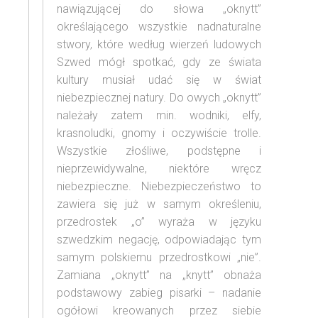
nawiązującej do słowa „oknytt”
określającego wszystkie nadnaturalne
stwory, które według wierzeń ludowych
Szwed mógł spotkać, gdy ze świata
kultury musiał udać się w świat
niebezpiecznej natury. Do owych „oknytt”
należały zatem min. wodniki, elfy,
krasnoludki, gnomy i oczywiście trolle.
Wszystkie złośliwe, podstępne i
nieprzewidywalne, niektóre wręcz
niebezpieczne. Niebezpieczeństwo to
zawiera się już w samym określeniu,
przedrostek „o” wyraża w języku
szwedzkim negację, odpowiadając tym
samym polskiemu przedrostkowi „nie”.
Zamiana „oknytt” na „knytt” obnaża
podstawowy zabieg pisarki – nadanie
ogółowi kreowanych przez siebie