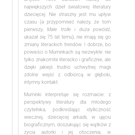
największych dzieł światowej literatury
dziecięcej. Nie straszny jest mu upływ
czasu (a przypomnieć należy, że tom
pierwszy,
Małe trolle i duża powódź
,
ukazał się 75 lat temu), nie imają się go
zmiany literackich trendów. I dobrze, bo
powieści o Muminkach są niezwykłe: nie
tylko znakomite literacko i graficznie, ale
dzięki jakiejś trudno uchwytnej magii
zdolne wejść z odbiorcą w głęboki,
intymny kontakt.
Muminki interpretuje się rozmaicie: z
perspektywy literatury dla młodego
czytelnika, podkreślając idylliczność
wiecznej, dziecięcej arkadii; w ujęciu
biograficznym, doszukując się wątków z
życia autorki i jej otoczenia; w