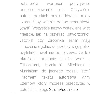
bohaterów wartości pozytywnej,
oddemonizowanie ich. Oczywiście
autorki polskich przekładów nie miały
szans, żeby wiernie oddać sens słowa
„knytt”. Wszystkie nazwy wstawiane w to
miejsce, jak na przykład „stworzonko”,
„istotka” czy „drobinka leśna” mają
znaczenie ogólne, siłą rzeczy więc polski
czytelnik nawet nie podejrzewa, że tak
określane postacie należą wraz z
Filifionkami, Homkami, Mimblami i
Muminkami do jednego rodzaju istot.”
Fragment tekstu autorstwa Anny
Czernow, który możesz przeczytać w
całości na blogu
StrefaPsotnika.pl