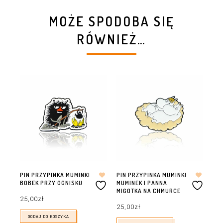
MOŻE SPODOBA SIĘ
RÓWNIEŻ…
PIN PRZYPINKA MUMINKI
PIN PRZYPINKA MUMINKI
PI
BOBEK PRZY OGNISKU
MUMINEK I PANNA
BU
MIGOTKA NA CHMURCE
25,00
zł
25
25,00
zł
DODAJ DO KOSZYKA