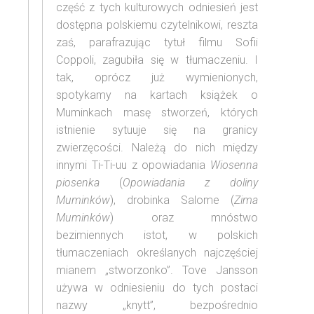
część z tych kulturowych odniesień jest
dostępna polskiemu czytelnikowi, reszta
zaś, parafrazując tytuł filmu Sofii
Coppoli, zagubiła się w tłumaczeniu. I
tak, oprócz już wymienionych,
spotykamy na kartach książek o
Muminkach masę stworzeń, których
istnienie sytuuje się na granicy
zwierzęcości. Należą do nich między
innymi Ti-Ti-uu z opowiadania
Wiosenna
piosenka
(
Opowiadania z doliny
Muminków
), drobinka Salome (
Zima
Muminków
) oraz mnóstwo
bezimiennych istot, w polskich
tłumaczeniach określanych najczęściej
mianem „stworzonko”. Tove Jansson
używa w odniesieniu do tych postaci
nazwy „knytt”, bezpośrednio