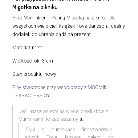
Migotka na pikniku
Pin z Muminkiem i Panną Migotką na pikniku. Dla
wszystkich wielbicieli książek Tove Jansson. Idealny
dodatek do ubrania bądź na prezent.
Materiał: metal
Wielkość: ok. 3 cm
Stan produktu: nowy
Piny stworzone przy współpracy z MOOMIN
CHARACTERS OY
Jeśli masz ochotę na więcej produktów z
Muminkami to zapraszamy
tu!
“Cykl o Muminkach finoszwedzkiej
artystki Tove Jansson należy do