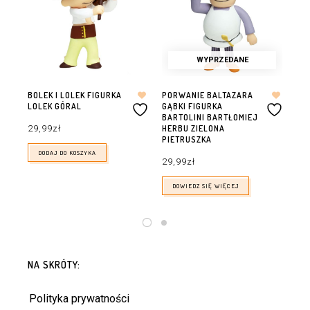
WYPRZEDANE
BOLEK I LOLEK FIGURKA
PORWANIE BALTAZARA
REK
LOLEK GÓRAL
GĄBKI FIGURKA
NA
BARTOLINI BARTŁOMIEJ
29,99
zł
29
HERBU ZIELONA
PIETRUSZKA
DODAJ DO KOSZYKA
29,99
zł
DOWIEDZ SIĘ WIĘCEJ
NA SKRÓTY:
Polityka prywatności