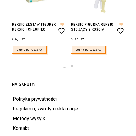
REKSIO ZESTAW FIGUREK
REKSIO FIGURKA REKSIO
RE
REKSIO I CHŁOPIEC
STOJĄCY Z KOŚCIĄ
CH
64,99
zł
29,99
zł
29
DODAJ DO KOSZYKA
DODAJ DO KOSZYKA
NA SKRÓTY:
Polityka prywatności
Regulamin, zwroty i reklamacje
Metody wysyłki
Kontakt