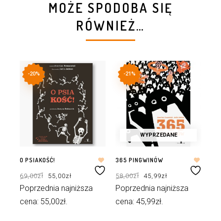
MOŻE SPODOBA SIĘ
RÓWNIEŻ…
-20%
-21%
WYPRZEDANE
O PSIAKOŚĆ!
365 PINGWINÓW
MA
I G
Pierwotna
Aktualna
Pierwotna
Aktualna
69,00
zł
55,00
zł
58,00
zł
45,99
zł
cena
cena
cena
cena
wynosiła:
wynosi:
wynosiła:
wynosi:
34
69,00zł.
55,00zł.
58,00zł.
45,99zł.
Poprzednia najniższa
Poprzednia najniższa
Po
cena:
55,00
zł
.
cena:
45,99
zł
.
ce