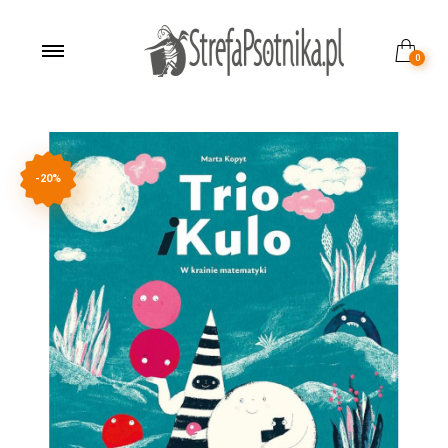
0
-20%