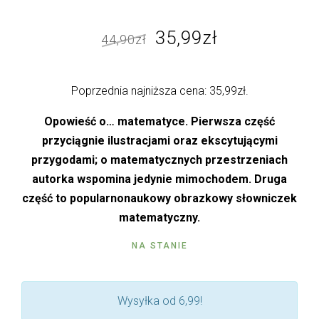
Pierwotna
Aktualna
35,99
zł
44,90
zł
cena
cena
wynosiła:
wynosi:
Poprzednia najniższa cena:
35,99
zł
.
44,90zł.
35,99zł.
Opowieść o… matematyce. Pierwsza część
przyciągnie ilustracjami oraz ekscytującymi
przygodami; o matematycznych przestrzeniach
autorka wspomina jedynie mimochodem. Druga
część to popularnonaukowy obrazkowy słowniczek
matematyczny.
NA STANIE
Wysyłka od 6,99!