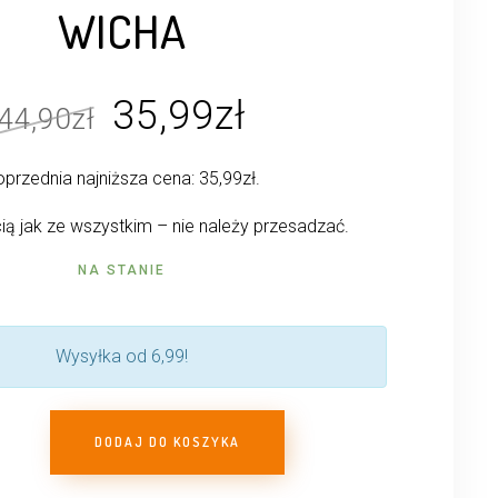
WICHA
Pierwotna
Aktualna
35,99
zł
44,90
zł
cena
cena
przednia najniższa cena:
35,99
zł
.
wynosiła:
wynosi:
44,90zł.
35,99zł.
ą jak ze wszystkim – nie należy przesadzać.
NA STANIE
Wysyłka od 6,99!
DODAJ DO KOSZYKA