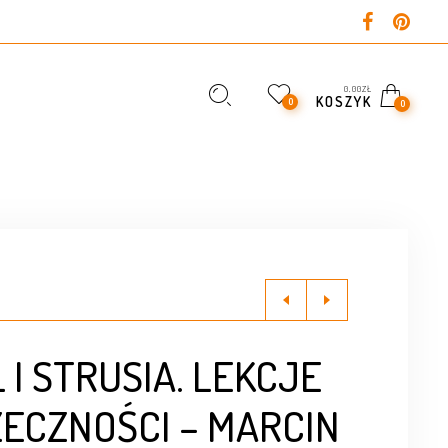
0,00
ZŁ
KOSZYK
0
0
 I STRUSIA. LEKCJE
ECZNOŚCI – MARCIN