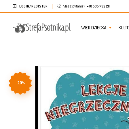
LOGIN/REGISTER
+48 535 732 211
Masz pytania?
WIEK DZIECKA
KULT
-20%