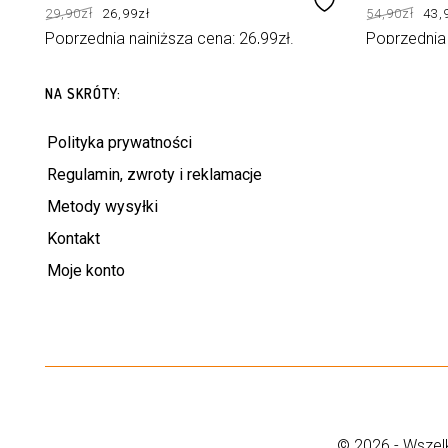
Pierwotna
Aktualna
Pie
29,90
zł
26,99
zł
54,90
zł
43,
cena
cena
cen
wynosiła:
wynosi:
wyn
29,90zł.
26,99zł.
54,9
Poprzednia najniższa cena:
26,99
zł
.
Poprzednia
DODAJ DO KOSZYKA
DODAJ DO KOS
NA SKRÓTY:
Polityka prywatności
Regulamin, zwroty i reklamacje
Metody wysyłki
Kontakt
Moje konto
© 2026 - Wszelk