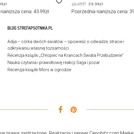
rwotna
Aktualna
Pierwotna
Aktualna
99
zł
49,00
zł
39,99
zł
a
cena
cena
cena
osiła:
wynosi:
wynosiła:
wynosi:
0zł.
43,99zł.
49,00zł.
39,99zł.
 najniższa cena:
43,99
zł
.
Poprzednia najniższa cena:
3
ZYKA
DODAJ DO KOSZYKA
BLOG STREFAPSOTNIKA.PL
Adija – córka dwóch światów – opowieść o odwadze, stracie i
odkrywaniu własnej tożsamości
Recenzja książki „Chłopiec na Krańcach Świata Przebudzenie”
Nauka czytania i prawidłowej reakcji Saga i pożar
Recenzja książki Mors w ogrodzie
ie prawa zastrzeżone. Realizacja i serwer
Cenobitz.com Market